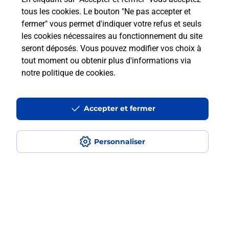
Questions fréquemment posées
tous les cookies. Le bouton "Ne pas accepter et
fermer" vous permet d'indiquer votre refus et seuls
les cookies nécessaires au fonctionnement du site
Comment retourner un colis acheté
seront déposés. Vous pouvez modifier vos choix à
en ligne depuis votre boîte aux lettres
tout moment ou obtenir plus d'informations via
?
notre politique de cookies
.
Comment envoyer un colis ou faire un
retour chez un e-commerçant sans se
Accepter et fermer
déplacer ?
Personnaliser
Envoyer un petit colis au meilleur
prix ?
Localiser
Liste
Haut-Rhin
MULHOUSE
MULHOUSE BRIAND
Envoi de colis