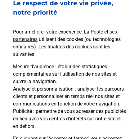
Le respect de votre vie privée,
Ach
dent
sui
notre priorité
rieur
Vous
ez
de c
ste à
télé
Pour améliorer votre expérience, La Poste et
ses
de P
partenaires
utilisent des cookies (ou technologies
similaires). Les finalités des cookies sont les
En
suivantes :
Acheter un iPhone neuf ou reconditionné
Mesure d’audience
: établir des statistiques
Vous recherchez un smartphone pas cher proche
complémentaires sur l’utilisation de nos sites et
de chez vous ? Découvrez notre offre de
suivre la navigation.
téléphones iPhone Apple dans vos bureaux de
Analyse et personnalisation
: analyser les parcours
Poste à MULHOUSE BRIAND (68200) !
clients et personnaliser en temps réel nos sites et
communications en fonction de votre navigation.
En savoir plus
Publicité
: permettre de vous adresser des publicités
en lien avec vos centres d’intérêts sur notre site et
en dehors.
En cliquant sur "Accepter et fermer" vous acceptez