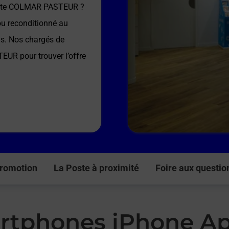
ste COLMAR PASTEUR
?
ou reconditionné au
ns. Nos chargés de
TEUR
pour trouver l’offre
romotion
La Poste à proximité
Foire aux questio
rtphones iPhone Ap