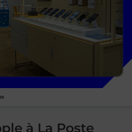
ns
ple à La Poste