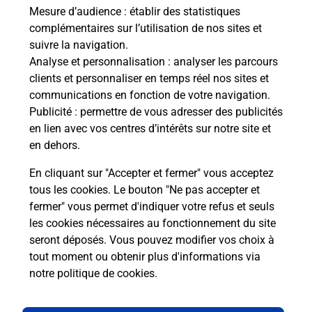
Combien de fautes pour le code de la
Mesure d’audience
: établir des statistiques
route ?
complémentaires sur l’utilisation de nos sites et
suivre la navigation.
Analyse et personnalisation
: analyser les parcours
clients et personnaliser en temps réel nos sites et
communications en fonction de votre navigation.
Publicité
: permettre de vous adresser des publicités
En Savoir Plus sur Colmar
en lien avec vos centres d’intérêts sur notre site et
en dehors.
En cliquant sur "Accepter et fermer" vous acceptez
tous les cookies. Le bouton "Ne pas accepter et
Localiser
Liste
Haut-Rhin
COLMAR
COLMAR NORD
fermer" vous permet d'indiquer votre refus et seuls
Code de la Route
les cookies nécessaires au fonctionnement du site
seront déposés. Vous pouvez modifier vos choix à
tout moment ou obtenir plus d'informations via
notre politique de cookies
.
Plan du site