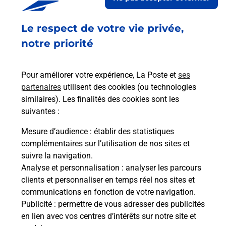
Le respect de votre vie privée,
Code de la route auto ou moto
notre priorité
Vous cherchez à passer votre code de la route auto
ou moto au Bureau La Poste - SINNAMARY
Pour améliorer votre expérience, La Poste et
ses
(97315) ? Découvrez l'offre proposée par La Poste.
partenaires
utilisent des cookies (ou technologies
similaires). Les finalités des cookies sont les
En savoir plus
Je réserve
suivantes :
Mesure d’audience
: établir des statistiques
complémentaires sur l’utilisation de nos sites et
Foire aux questions
suivre la navigation.
Analyse et personnalisation
: analyser les parcours
clients et personnaliser en temps réel nos sites et
communications en fonction de votre navigation.
Quel âge minimum faut-il pour
Publicité
: permettre de vous adresser des publicités
passer le permis bateau ?
en lien avec vos centres d’intérêts sur notre site et