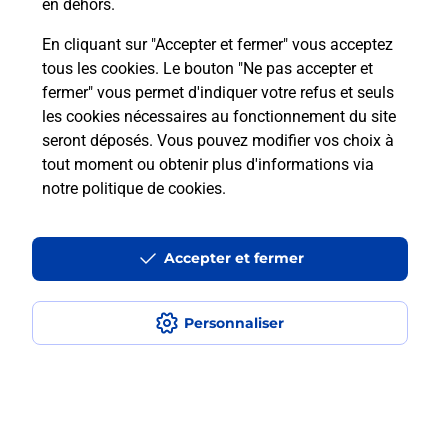
en dehors.
Combien coûte le code bateau ?
En cliquant sur "Accepter et fermer" vous acceptez
tous les cookies. Le bouton "Ne pas accepter et
Combien de temps est valable le
fermer" vous permet d'indiquer votre refus et seuls
code bateau ?
les cookies nécessaires au fonctionnement du site
seront déposés. Vous pouvez modifier vos choix à
Peut-on passer le permis bateau
tout moment ou obtenir plus d'informations via
avec le CPF ?
notre politique de cookies
.
Accepter et fermer
Localiser
Liste
Guyane
SINNAMARY
SINNAMARY
Code Bateau
Personnaliser
Plan du site
Accessibilité : partiellement conforme