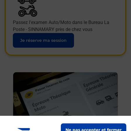
Passez l'examen Auto/Moto dans le Bureau La
Poste - SINNAMARY près de chez vous
Je réserve ma session
En savoir plus
Ne pas accepter et fermer