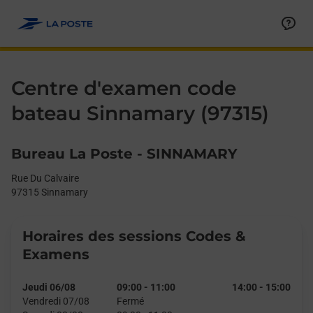
Le lien s'ouvre dans un nouvel onglet
Allez au contenu
Day of the Week
Get directions to Centre d&#39;examen code bateau at Rue Du 
Afficher ou masquer la réponse
Afficher ou masquer la réponse
Afficher ou masquer la réponse
Afficher ou masquer la réponse
Hours
Centre d'examen code
bateau Sinnamary (97315)
Bureau La Poste - SINNAMARY
Rue Du Calvaire
97315
Sinnamary
Horaires des sessions Codes &
Examens
Jeudi 06/08
09:00
-
11:00
14:00
-
15:00
Vendredi 07/08
Fermé