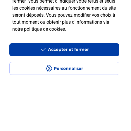
fermer" vous permet d'indiquer votre refus et seuls
les cookies nécessaires au fonctionnement du site
Est-ce que je peux assurer mon
seront déposés. Vous pouvez modifier vos choix à
smartphone Samsung ?
tout moment ou obtenir plus d'informations via
notre politique de cookies
.
Localiser
Liste
Gironde
TRESSES
TRESSES
Acheter un smartphone Samsung
Accepter et fermer
Personnaliser
Plan du site
Accessibilité : partiellement conforme
Conditions contractuelles
Mentions légales