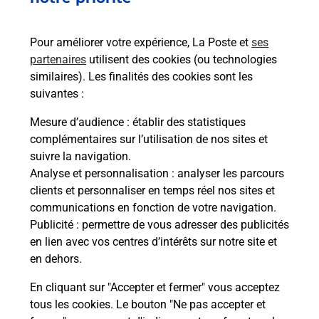
Pour améliorer votre expérience, La Poste et
ses
Quel réseau utilise La Poste Mobile ?
partenaires
utilisent des cookies (ou technologies
similaires). Les finalités des cookies sont les
suivantes :
Est-ce que je peux garder mon
numéro de mobile gratuitement ?
Mesure d’audience
: établir des statistiques
complémentaires sur l’utilisation de nos sites et
Est-ce que je peux bénéficier de la 5G
suivre la navigation.
avec La Poste Mobile ?
Analyse et personnalisation
: analyser les parcours
clients et personnaliser en temps réel nos sites et
communications en fonction de votre navigation.
Est-ce que je peux utiliser mon forfait
Publicité
: permettre de vous adresser des publicités
à l’étranger avec La Poste Mobile ?
en lien avec vos centres d’intérêts sur notre site et
en dehors.
Est-ce que je peux payer mon
smartphone Samsung en plusieurs
En cliquant sur "Accepter et fermer" vous acceptez
fois avec La Poste Mobile ?
tous les cookies. Le bouton "Ne pas accepter et