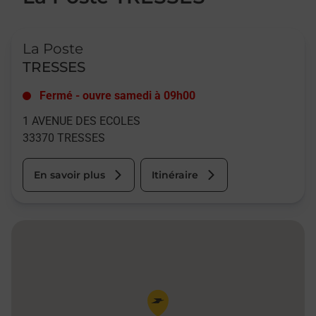
Le lien s'ouvre dans un nouvel onglet
La Poste
TRESSES
Fermé
-
ouvre samedi à
09h00
1 AVENUE DES ECOLES
33370
TRESSES
En savoir plus
Itinéraire
Pin de la carte