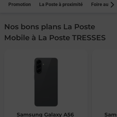
Promotion
La Poste à proximité
Foire aux q
Next
Nos bons plans La Poste
Mobile à La Poste TRESSES
Samsung Galaxy A56
Sams