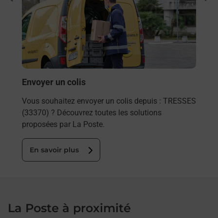
rieur
Vous
ez
de c
ste à
télé
Post
En
Envoyer un colis
Vous souhaitez envoyer un colis depuis : TRESSES
(33370) ? Découvrez toutes les solutions
proposées par La Poste.
En savoir plus
La Poste à proximité