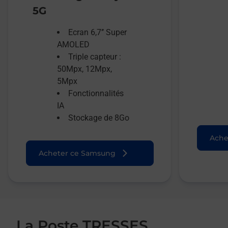
5G
Ecran 6,7’’ Super
AMOLED
Triple capteur :
50Mpx, 12Mpx,
5Mpx
Fonctionnalités
IA
Stockage de 8Go
Ache
Acheter ce Samsung
La Poste TRESSES