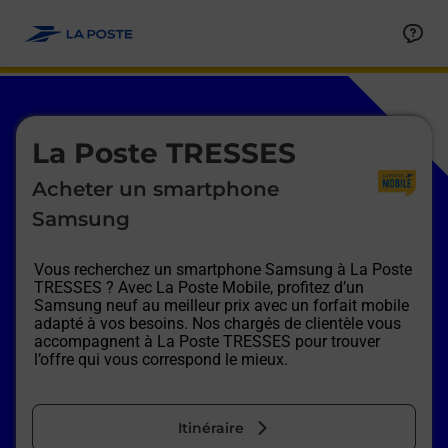
Le lien s'ouvre dans un nouvel onglet
Allez au contenu
Afficher ou masquer la réponse
Afficher ou masquer la réponse
Afficher ou masquer la réponse
Afficher ou masquer la réponse
Afficher ou masquer la réponse
Afficher ou masquer la réponse
Le lien s'ouvre dans un nouvel onglet
La Poste TRESSES
Acheter un smartphone
Samsung
Vous recherchez un smartphone Samsung à
La Poste
TRESSES
? Avec La Poste Mobile, profitez d’un
Samsung neuf au meilleur prix avec un forfait mobile
adapté à vos besoins. Nos chargés de clientèle vous
accompagnent à
La Poste TRESSES
pour trouver
l’offre qui vous correspond le mieux.
Itinéraire