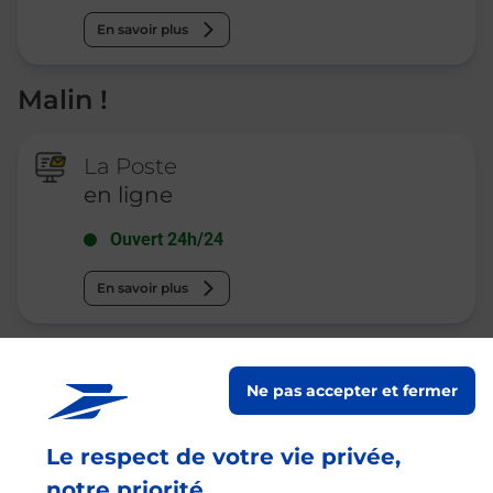
En savoir plus
Malin !
La Poste
en ligne
Ouvert 24h/24
En savoir plus
Recherchez un autre point de contact
Ne pas accepter et fermer
Le respect de votre vie privée,
Questions fréquemment posées
notre priorité