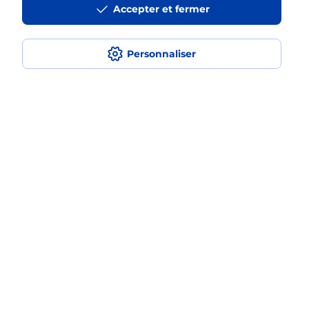
Accepter et fermer
La téléassistance classique avec
médaillon d’alarme qu’est ce que
c’est ?
Personnaliser
Comment fonctionne la
téléassistance classique ?
Comment est installée la
téléassistance classique ?
Localiser
Liste
Gironde
TALENCE
TALENCE THOUARS
Teleassistance
Plan du site