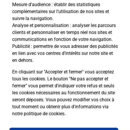
de c
Mesure d’audience
: établir des statistiques
télé
complémentaires sur l’utilisation de nos sites et
de P
suivre la navigation.
Analyse et personnalisation
: analyser les parcours
En
clients et personnaliser en temps réel nos sites et
Acheter un iPhone neuf ou reconditionné
communications en fonction de votre navigation.
Publicité
: permettre de vous adresser des publicités
Vous recherchez un smartphone pas cher proche
en lien avec vos centres d’intérêts sur notre site et
de chez vous ? Découvrez notre offre de
en dehors.
téléphones iPhone Apple dans vos bureaux de
Poste à TALENCE THOUARS (33400) !
En cliquant sur "Accepter et fermer" vous acceptez
tous les cookies. Le bouton "Ne pas accepter et
En savoir plus
fermer" vous permet d'indiquer votre refus et seuls
les cookies nécessaires au fonctionnement du site
seront déposés. Vous pouvez modifier vos choix à
tout moment ou obtenir plus d'informations via
Questions fréquemment posées
notre politique de cookies
.