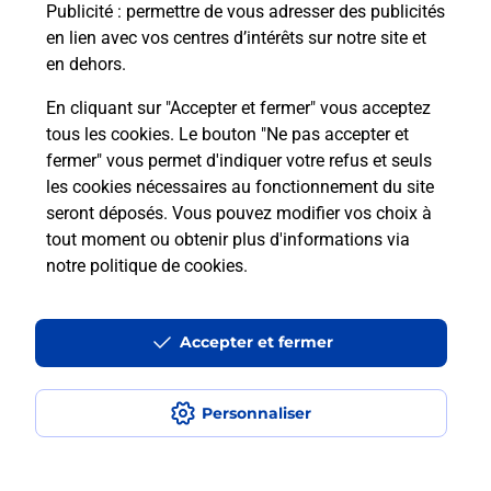
En savoir plus
Publicité
: permettre de vous adresser des publicités
en lien avec vos centres d’intérêts sur notre site et
en dehors.
En cliquant sur "Accepter et fermer" vous acceptez
Questions fréquemment posées
tous les cookies. Le bouton "Ne pas accepter et
fermer" vous permet d'indiquer votre refus et seuls
les cookies nécessaires au fonctionnement du site
Comment retourner un colis acheté
seront déposés. Vous pouvez modifier vos choix à
en ligne depuis votre boîte aux lettres
tout moment ou obtenir plus d'informations via
?
notre politique de cookies
.
Comment envoyer un colis ou faire un
retour chez un e-commerçant sans se
Accepter et fermer
déplacer ?
Personnaliser
Envoyer un petit colis au meilleur
prix ?