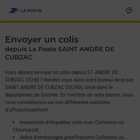
Allez au contenu
Afficher ou masquer la réponse
Afficher ou masquer la réponse
Afficher ou masquer la réponse
Envoyer un colis
depuis La Poste SAINT ANDRE DE
CUBZAC
Vous désirez envoyer un colis depuis ST ANDRE DE
CUBZAC 33240 ? Rendez-vous dans votre bureau de poste
SAINT ANDRE DE CUBZAC (33240), situé dans le
département de Gironde. En fonction de votre besoin, nous
vous conseillerons sur nos différentes solutions
d'affranchissement :
Impression d'étiquettes colis avec Colissimo ou
Chronopost ;
Achat d'emballages préaffranchis Colissimo ou