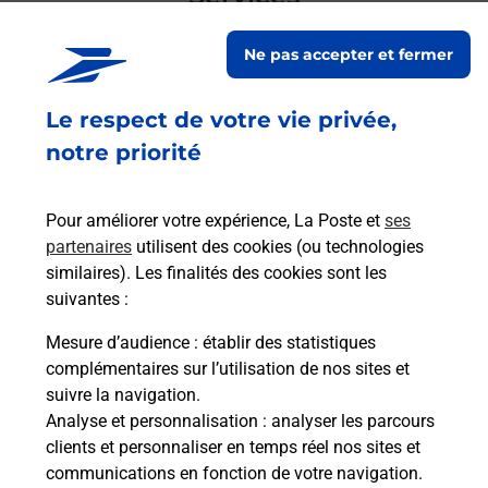
En savoir plus
En sa
Ne pas accepter et fermer
à
Le respect de votre vie privée,
Ach
dent
sui
offre
notre priorité
Vous
de c
télé
Pour améliorer votre expérience, La Poste et
ses
de P
partenaires
utilisent des cookies (ou technologies
similaires). Les finalités des cookies sont les
En
suivantes :
Acheter un iPhone neuf ou reconditionné
Mesure d’audience
: établir des statistiques
Vous recherchez un smartphone pas cher proche
complémentaires sur l’utilisation de nos sites et
de chez vous ? Découvrez notre offre de
suivre la navigation.
téléphones iPhone Apple dans vos bureaux de
Analyse et personnalisation
: analyser les parcours
Poste à SAINT ANDRE DE CUBZAC (33240) !
clients et personnaliser en temps réel nos sites et
communications en fonction de votre navigation.