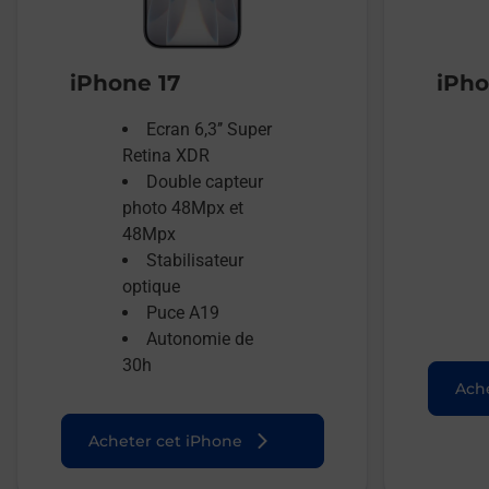
iPhone 17
iPho
Ecran 6,3’’ Super
Retina XDR
Double capteur
photo 48Mpx et
48Mpx
Stabilisateur
optique
Puce A19
Autonomie de
30h
Ache
Acheter cet iPhone