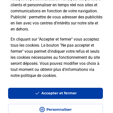
clients et personnaliser en temps réel nos sites et
communications en fonction de votre navigation.
Questions fréquemment posées
Publicité
: permettre de vous adresser des publicités
en lien avec vos centres d’intérêts sur notre site et
en dehors.
Quel réseau utilise La Poste Mobile ?
En cliquant sur "Accepter et fermer" vous acceptez
tous les cookies. Le bouton "Ne pas accepter et
Est-ce que je peux garder mon
fermer" vous permet d'indiquer votre refus et seuls
numéro de mobile gratuitement ?
les cookies nécessaires au fonctionnement du site
seront déposés. Vous pouvez modifier vos choix à
Est-ce que je peux bénéficier de la 5G
tout moment ou obtenir plus d'informations via
avec La Poste Mobile ?
notre politique de cookies
.
Est-ce que je peux utiliser mon forfait
à l’étranger avec La Poste Mobile ?
Accepter et fermer
Est-ce que je peux payer mon iPhone
Personnaliser