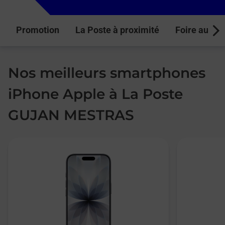
Promotion
La Poste à proximité
Foire aux q
Next
Nos meilleurs smartphones
iPhone Apple à La Poste
GUJAN MESTRAS