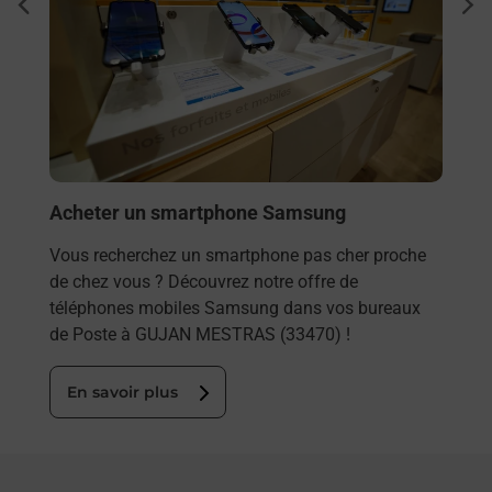
Pho
dent
sui
JAN
te
Vous
MEST
dans
En
Acheter un smartphone Samsung
Vous recherchez un smartphone pas cher proche
de chez vous ? Découvrez notre offre de
téléphones mobiles Samsung dans vos bureaux
de Poste à GUJAN MESTRAS (33470) !
En savoir plus