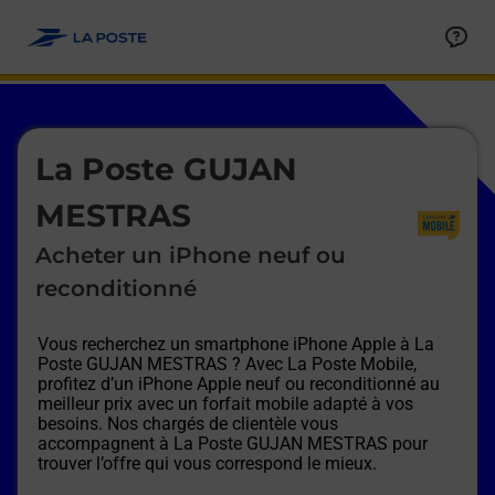
Le lien s'ouvre dans un nouvel onglet
Allez au contenu
Afficher ou masquer la réponse
Afficher ou masquer la réponse
Afficher ou masquer la réponse
Afficher ou masquer la réponse
Afficher ou masquer la réponse
Afficher ou masquer la réponse
Le lien s'ouvre dans un nouvel onglet
La Poste GUJAN
MESTRAS
Acheter un iPhone neuf ou
reconditionné
Vous recherchez un smartphone iPhone Apple à
La
Poste GUJAN MESTRAS
? Avec La Poste Mobile,
profitez d’un iPhone Apple neuf ou reconditionné au
meilleur prix avec un forfait mobile adapté à vos
besoins. Nos chargés de clientèle vous
accompagnent à
La Poste GUJAN MESTRAS
pour
trouver l’offre qui vous correspond le mieux.