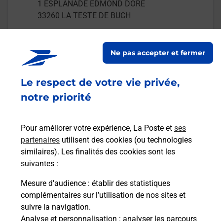
1 ESPLANADE EDMOND DORE
33260
LA TESTE DE BUCH
En savoir plus
Ne pas accepter et fermer
Malin !
Le respect de votre vie privée,
notre priorité
La Poste
en ligne
Pour améliorer votre expérience, La Poste et
ses
Ouvert 24h/24
partenaires
utilisent des cookies (ou technologies
similaires). Les finalités des cookies sont les
En savoir plus
suivantes :
Mesure d’audience
: établir des statistiques
Recherchez un autre point de contact
complémentaires sur l’utilisation de nos sites et
suivre la navigation.
Analyse et personnalisation
: analyser les parcours