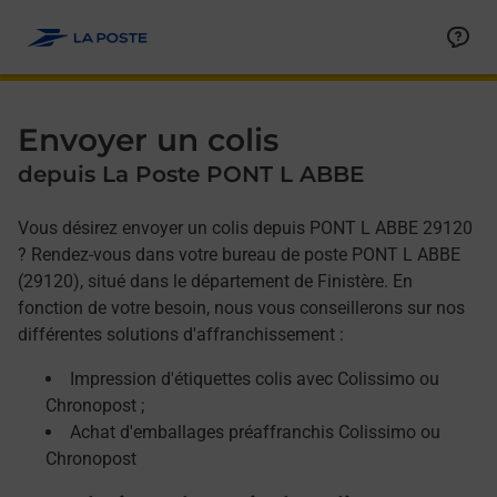
Allez au contenu
Afficher ou masquer la réponse
Afficher ou masquer la réponse
Afficher ou masquer la réponse
Envoyer un colis
depuis La Poste PONT L ABBE
Vous désirez envoyer un colis depuis PONT L ABBE 29120
? Rendez-vous dans votre bureau de poste PONT L ABBE
(29120), situé dans le département de Finistère. En
fonction de votre besoin, nous vous conseillerons sur nos
différentes solutions d'affranchissement :
Impression d'étiquettes colis avec Colissimo ou
Chronopost ;
Achat d'emballages préaffranchis Colissimo ou
Chronopost