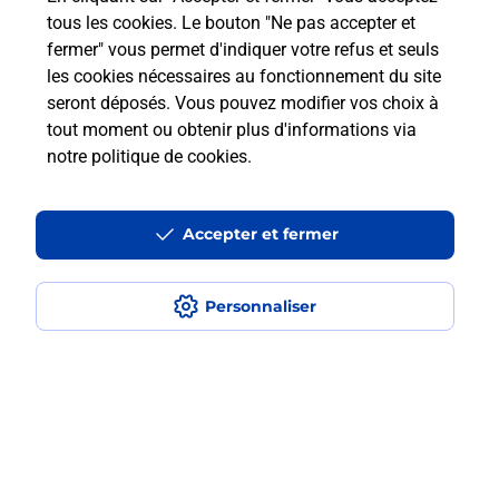
Questions fréquemment posées
tous les cookies. Le bouton "Ne pas accepter et
fermer" vous permet d'indiquer votre refus et seuls
les cookies nécessaires au fonctionnement du site
Comment retourner un colis acheté
seront déposés. Vous pouvez modifier vos choix à
en ligne depuis votre boîte aux lettres
tout moment ou obtenir plus d'informations via
?
notre politique de cookies
.
Comment envoyer un colis ou faire un
retour chez un e-commerçant sans se
Accepter et fermer
déplacer ?
Personnaliser
Envoyer un petit colis au meilleur
prix ?
Localiser
Liste
Finistère
PONT L ABBE
PONT L ABBE
Envoi de colis