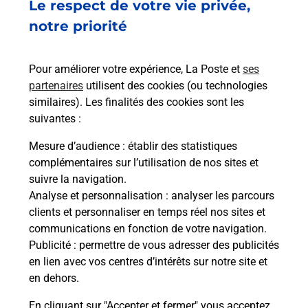
Le respect de votre vie privée,
Ach
dent
sui
osée
notre priorité
Vous
de c
télé
Pour améliorer votre expérience, La Poste et
ses
de P
partenaires
utilisent des cookies (ou technologies
similaires). Les finalités des cookies sont les
En
suivantes :
Acheter un iPhone neuf ou reconditionné
Mesure d’audience
: établir des statistiques
Vous recherchez un smartphone pas cher proche
complémentaires sur l’utilisation de nos sites et
de chez vous ? Découvrez notre offre de
suivre la navigation.
téléphones iPhone Apple dans vos bureaux de
Analyse et personnalisation
: analyser les parcours
Poste à PONT L ABBE (29120) !
clients et personnaliser en temps réel nos sites et
communications en fonction de votre navigation.
En savoir plus
Publicité
: permettre de vous adresser des publicités
en lien avec vos centres d’intérêts sur notre site et
en dehors.
En cliquant sur "Accepter et fermer" vous acceptez