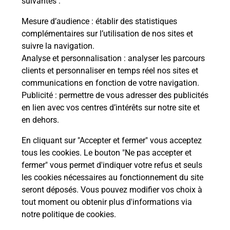
suivantes :
che
Vous
de c
Mesure d’audience
: établir des statistiques
ux
télé
complémentaires sur l’utilisation de nos sites et
Post
suivre la navigation.
Analyse et personnalisation
: analyser les parcours
En
clients et personnaliser en temps réel nos sites et
Envoyer un colis
communications en fonction de votre navigation.
Publicité
: permettre de vous adresser des publicités
Vous souhaitez envoyer un colis depuis :
en lien avec vos centres d’intérêts sur notre site et
PLOUGASNOU (29630) ? Découvrez toutes les
en dehors.
solutions proposées par La Poste.
En cliquant sur "Accepter et fermer" vous acceptez
En savoir plus
tous les cookies. Le bouton "Ne pas accepter et
fermer" vous permet d'indiquer votre refus et seuls
les cookies nécessaires au fonctionnement du site
seront déposés. Vous pouvez modifier vos choix à
Questions fréquemment posées
tout moment ou obtenir plus d'informations via
notre politique de cookies
.