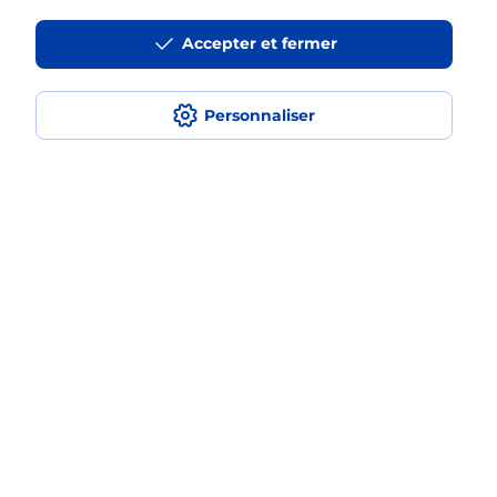
La téléassistance classique avec
Accepter et fermer
médaillon d’alarme qu’est ce que
c’est ?
Personnaliser
Comment fonctionne la
téléassistance classique ?
Comment est installée la
téléassistance classique ?
Localiser
Liste
Finistère
PLOUGASNOU
PLOUGASNOU
Teleassistance