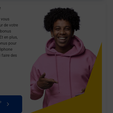
e
 vous
ur de votre
n bonus
Et en plus,
onus pour
léphone
 faire des
e