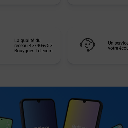
La qualité du
Un service
réseau 4G/4G+/5G
votre écou
Bouygues Telecom