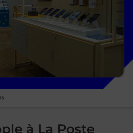
ns
ple à La Poste