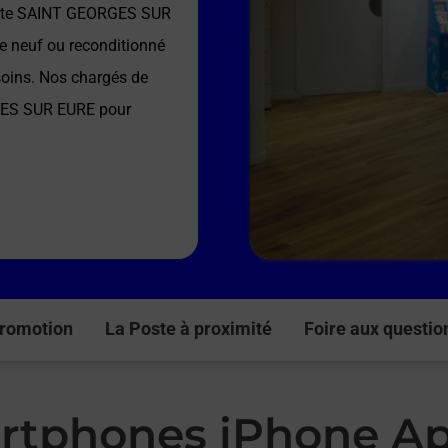
ste SAINT GEORGES SUR
e neuf ou reconditionné
soins. Nos chargés de
GES SUR EURE
pour
romotion
La Poste à proximité
Foire aux questio
rtphones iPhone Ap