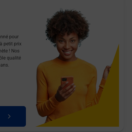
onné pour
 petit prix
nète ! Nos
ôle qualité
 ans.