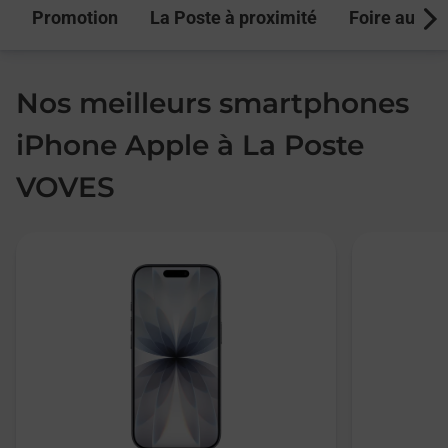
Promotion
La Poste à proximité
Foire aux q
Next
Nos meilleurs smartphones
iPhone Apple à La Poste
VOVES