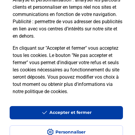
En savoir plus
clients et personnaliser en temps réel nos sites et
communications en fonction de votre navigation.
Publicité
: permettre de vous adresser des publicités
Malin !
en lien avec vos centres d’intérêts sur notre site et
en dehors.
La Poste
En cliquant sur "Accepter et fermer" vous acceptez
en ligne
tous les cookies. Le bouton "Ne pas accepter et
fermer" vous permet d'indiquer votre refus et seuls
Ouvert 24h/24
les cookies nécessaires au fonctionnement du site
seront déposés. Vous pouvez modifier vos choix à
En savoir plus
tout moment ou obtenir plus d'informations via
notre politique de cookies
.
Recherchez un autre point de contact
Accepter et fermer
Questions fréquemment posées
Personnaliser