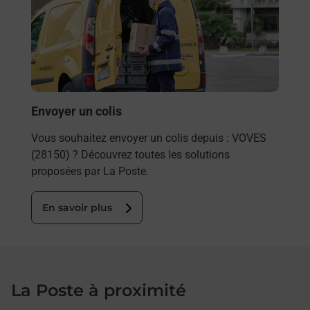
rieur
de c
ez
télé
ste à
de P
En
Envoyer un colis
Vous souhaitez envoyer un colis depuis : VOVES
(28150) ? Découvrez toutes les solutions
proposées par La Poste.
En savoir plus
La Poste à proximité