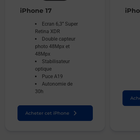
iPhone 17
iPho
Ecran 6,3’’ Super
Retina XDR
Double capteur
photo 48Mpx et
48Mpx
Stabilisateur
optique
Puce A19
Autonomie de
30h
Ache
Acheter cet iPhone