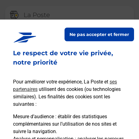
La Poste
BONNEVAL
Ne pas accepter et fermer
Fermé
-
ouvre mardi à
09h00
5 RUE SAINT MICHEL
Le respect de votre vie privée,
28800
BONNEVAL
notre priorité
En savoir plus
Pour améliorer votre expérience, La Poste et
ses
partenaires
utilisent des cookies (ou technologies
La Poste
similaires). Les finalités des cookies sont les
LUISANT
suivantes :
Fermé
-
ouvre mardi à
09h00
Mesure d’audience
: établir des statistiques
121 AVENUE MAURICE MAUNOURY
complémentaires sur l’utilisation de nos sites et
28600
LUISANT
suivre la navigation.
Analyse et personnalisation
: analyser les parcours