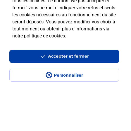
tous les cookies. Le bouton "Ne pas accepter et
avec La Poste Mobile ?
fermer" vous permet d'indiquer votre refus et seuls
les cookies nécessaires au fonctionnement du site
Est-ce que je peux utiliser mon forfait
seront déposés. Vous pouvez modifier vos choix à
à l’étranger avec La Poste Mobile ?
tout moment ou obtenir plus d'informations via
notre politique de cookies
.
Est-ce que je peux payer mon iPhone
en plusieurs fois avec La Poste Mobile
?
Accepter et fermer
Est-ce que je peux assurer mon
Personnaliser
iPhone ?
Plan du site