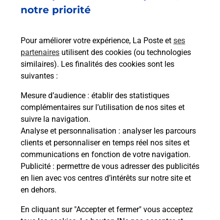
notre priorité
En savoir plus
Pour améliorer votre expérience, La Poste et
ses
partenaires
utilisent des cookies (ou technologies
Recherchez un autre point de contact
similaires). Les finalités des cookies sont les
suivantes :
Mesure d’audience
: établir des statistiques
Questions fréquemment posées
complémentaires sur l’utilisation de nos sites et
suivre la navigation.
Analyse et personnalisation
: analyser les parcours
clients et personnaliser en temps réel nos sites et
Quel réseau utilise La Poste Mobile ?
communications en fonction de votre navigation.
Publicité
: permettre de vous adresser des publicités
Est-ce que je peux garder mon
en lien avec vos centres d’intérêts sur notre site et
numéro de mobile gratuitement ?
en dehors.
En cliquant sur "Accepter et fermer" vous acceptez
Est-ce que je peux bénéficier de la 5G