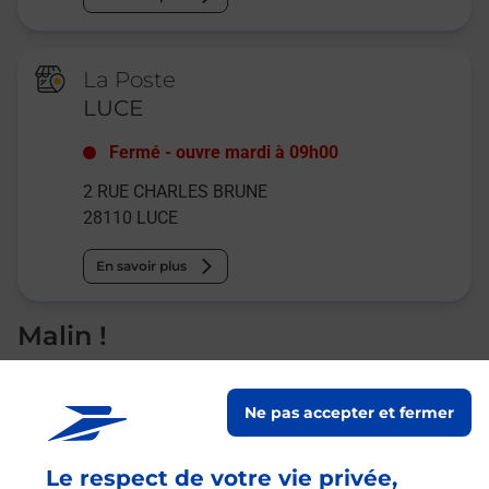
La Poste
LUCE
Fermé
-
ouvre mardi à
09h00
2 RUE CHARLES BRUNE
28110
LUCE
En savoir plus
Malin !
La Poste
Ne pas accepter et fermer
en ligne
Ouvert 24h/24
Le respect de votre vie privée,