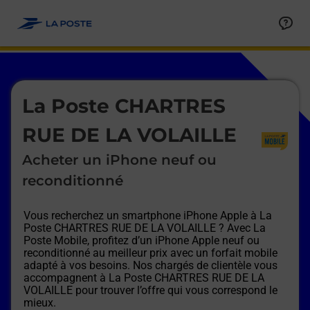
Le lien s'ouvre dans un nouvel onglet
Allez au contenu
Afficher ou masquer la réponse
Afficher ou masquer la réponse
Afficher ou masquer la réponse
Afficher ou masquer la réponse
Afficher ou masquer la réponse
Afficher ou masquer la réponse
Le lien s'ouvre dans un nouvel onglet
La Poste CHARTRES
RUE DE LA VOLAILLE
Acheter un iPhone neuf ou
reconditionné
Vous recherchez un smartphone iPhone Apple à
La
Poste CHARTRES RUE DE LA VOLAILLE
? Avec La
Poste Mobile, profitez d’un iPhone Apple neuf ou
reconditionné au meilleur prix avec un forfait mobile
adapté à vos besoins. Nos chargés de clientèle vous
accompagnent à
La Poste CHARTRES RUE DE LA
VOLAILLE
pour trouver l’offre qui vous correspond le
mieux.