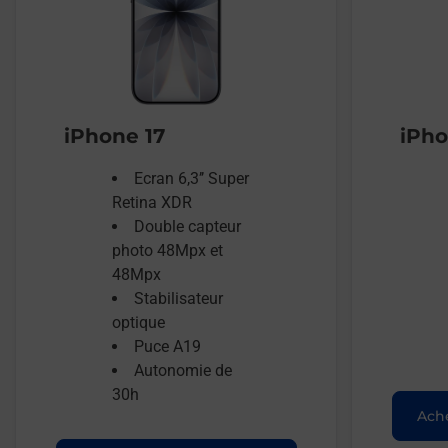
iPhone 17
iPho
Ecran 6,3’’ Super
Retina XDR
Double capteur
photo 48Mpx et
48Mpx
Stabilisateur
optique
Puce A19
Autonomie de
30h
Ache