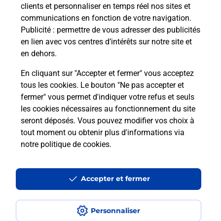
clients et personnaliser en temps réel nos sites et
communications en fonction de votre navigation.
En savoir plus
Publicité
: permettre de vous adresser des publicités
en lien avec vos centres d’intérêts sur notre site et
en dehors.
En cliquant sur "Accepter et fermer" vous acceptez
Questions fréquemment posées
tous les cookies. Le bouton "Ne pas accepter et
fermer" vous permet d'indiquer votre refus et seuls
les cookies nécessaires au fonctionnement du site
Comment retourner un colis acheté
seront déposés. Vous pouvez modifier vos choix à
en ligne depuis votre boîte aux lettres
tout moment ou obtenir plus d'informations via
?
notre politique de cookies
.
Comment envoyer un colis ou faire un
retour chez un e-commerçant sans se
Accepter et fermer
déplacer ?
Personnaliser
Envoyer un petit colis au meilleur