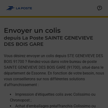
Allez au contenu
Afficher ou masquer la réponse
Afficher ou masquer la réponse
Afficher ou masquer la réponse
Envoyer un colis
depuis La Poste SAINTE GENEVIEVE
DES BOIS GARE
Vous désirez envoyer un colis depuis STE GENEVIEVE DES
BOIS 91700 ? Rendez-vous dans votre bureau de poste
SAINTE GENEVIEVE DES BOIS GARE (91700), situé dans le
département de Essonne. En fonction de votre besoin, nous
vous conseillerons sur nos différentes solutions
d'affranchissement :
Impression d'étiquettes colis avec Colissimo ou
Chronopost ;
Achat d'emballages préaffranchis Colissimo ou