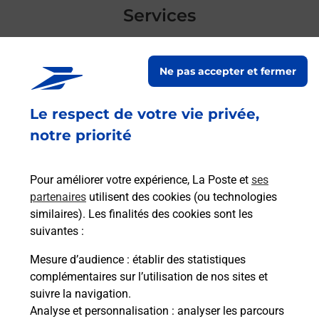
Services
En savoir plus
En sa
Ne pas accepter et fermer
Ach
dent
sui
Le respect de votre vie privée,
NTE
Vous
notre priorité
vez
de c
télé
de P
Pour améliorer votre expérience, La Poste et
ses
(917
partenaires
utilisent des cookies (ou technologies
similaires). Les finalités des cookies sont les
Acheter un iPhone neuf ou reconditionné
En
suivantes :
Vous recherchez un smartphone pas cher proche
Mesure d’audience
: établir des statistiques
de chez vous ? Découvrez notre offre de
complémentaires sur l’utilisation de nos sites et
téléphones iPhone Apple dans vos bureaux de
suivre la navigation.
Poste à SAINTE GENEVIEVE DES BOIS GARE
Analyse et personnalisation
: analyser les parcours
(91700) !