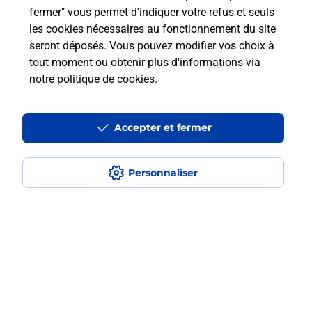
En savoir plus
fermer" vous permet d'indiquer votre refus et seuls
les cookies nécessaires au fonctionnement du site
seront déposés. Vous pouvez modifier vos choix à
tout moment ou obtenir plus d'informations via
Questions fréquemment posées
notre politique de cookies
.
Accepter et fermer
La téléassistance classique avec
médaillon d’alarme qu’est ce que
c’est ?
Personnaliser
Comment fonctionne la
téléassistance classique ?
Comment est installée la
téléassistance classique ?