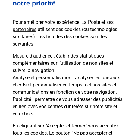
Services
notre priorité
En savoir plus
En sa
Pour améliorer votre expérience, La Poste et
ses
partenaires
utilisent des cookies (ou technologies
Ach
dent
sui
similaires). Les finalités des cookies sont les
suivantes :
che
Vous
de c
Mesure d’audience
: établir des statistiques
ux
télé
complémentaires sur l’utilisation de nos sites et
0) !
de P
suivre la navigation.
Analyse et personnalisation
: analyser les parcours
En
clients et personnaliser en temps réel nos sites et
Acheter un iPhone neuf ou reconditionné
communications en fonction de votre navigation.
Publicité
: permettre de vous adresser des publicités
Vous recherchez un smartphone pas cher proche
en lien avec vos centres d’intérêts sur notre site et
de chez vous ? Découvrez notre offre de
en dehors.
téléphones iPhone Apple dans vos bureaux de
Poste à RIS ORANGIS ALBERT REMY (91130) !
En cliquant sur "Accepter et fermer" vous acceptez
tous les cookies. Le bouton "Ne pas accepter et