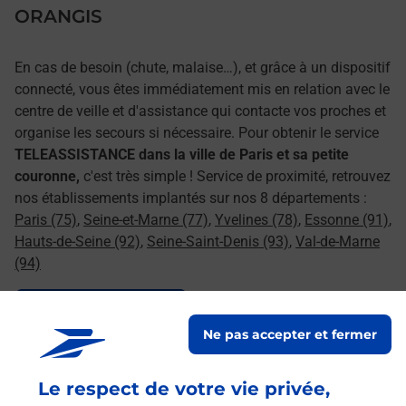
ORANGIS
En cas de besoin (chute, malaise…), et grâce à un dispositif
connecté, vous êtes immédiatement mis en relation avec le
centre de veille et d'assistance qui contacte vos proches et
organise les secours si nécessaire. Pour obtenir le service
TELEASSISTANCE dans la ville de Paris et sa petite
couronne,
c'est très simple ! Service de proximité, retrouvez
nos établissements implantés sur nos 8 départements :
Paris (75)
,
Seine-et-Marne (77)
,
Yvelines (78)
,
Essonne (91)
,
Hauts-de-Seine (92)
,
Seine-Saint-Denis (93)
,
Val-de-Marne
(94)
Le lien s'ouvre dans un nouvel onglet
Souscrire en ligne
Ne pas accepter et fermer
Le respect de votre vie privée,