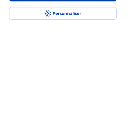
iPhone ?
Personnaliser
Localiser
Liste
Essonne
MORANGIS
MORANGIS
Acheter un iPhone neuf ou reconditionné
Plan du site
Accessibilité : partiellement conforme
Conditions contractuelles
Mentions légales
Données personnelles et cookies