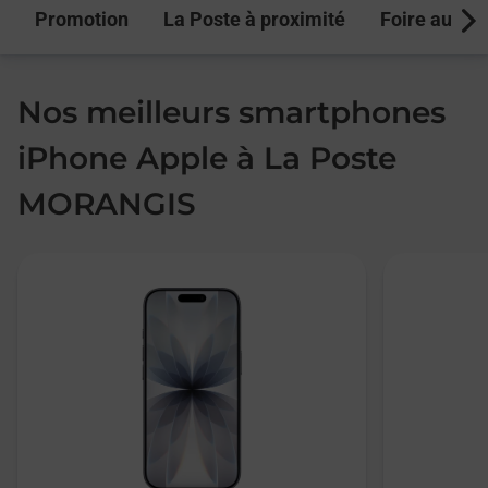
Promotion
La Poste à proximité
Foire aux q
Next
Nos meilleurs smartphones
iPhone Apple à La Poste
MORANGIS