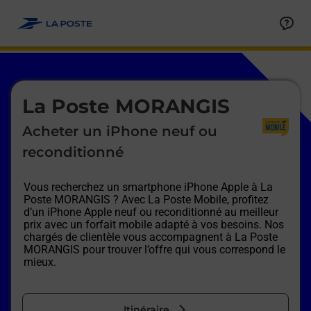
Le lien s'ouvre dans un nouvel onglet
Allez au contenu
Afficher ou masquer la réponse
Afficher ou masquer la réponse
Afficher ou masquer la réponse
Afficher ou masquer la réponse
Afficher ou masquer la réponse
Afficher ou masquer la réponse
Le lien s'ouvre dans un nouvel onglet
La Poste MORANGIS
Acheter un iPhone neuf ou
reconditionné
Vous recherchez un smartphone iPhone Apple à
La
Poste MORANGIS
? Avec La Poste Mobile, profitez
d’un iPhone Apple neuf ou reconditionné au meilleur
prix avec un forfait mobile adapté à vos besoins. Nos
chargés de clientèle vous accompagnent à
La Poste
MORANGIS
pour trouver l’offre qui vous correspond le
mieux.
Itinéraire