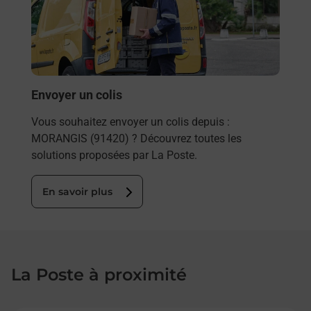
de c
télé
de P
En
Envoyer un colis
Vous souhaitez envoyer un colis depuis :
MORANGIS (91420) ? Découvrez toutes les
solutions proposées par La Poste.
En savoir plus
La Poste à proximité