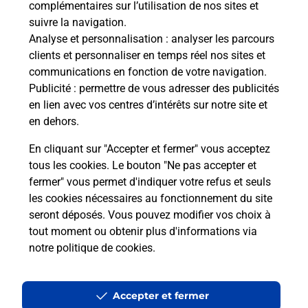
complémentaires sur l’utilisation de nos sites et
suivre la navigation.
Quel réseau utilise La Poste Mobile ?
Analyse et personnalisation
: analyser les parcours
clients et personnaliser en temps réel nos sites et
communications en fonction de votre navigation.
Est-ce que je peux garder mon
Publicité
: permettre de vous adresser des publicités
numéro de mobile gratuitement ?
en lien avec vos centres d’intérêts sur notre site et
en dehors.
Est-ce que je peux bénéficier de la 5G
avec La Poste Mobile ?
En cliquant sur "Accepter et fermer" vous acceptez
tous les cookies. Le bouton "Ne pas accepter et
fermer" vous permet d'indiquer votre refus et seuls
Est-ce que je peux utiliser mon forfait
à l’étranger avec La Poste Mobile ?
les cookies nécessaires au fonctionnement du site
seront déposés. Vous pouvez modifier vos choix à
tout moment ou obtenir plus d'informations via
Est-ce que je peux payer mon iPhone
notre politique de cookies
.
en plusieurs fois avec La Poste Mobile
?
Accepter et fermer
Est-ce que je peux assurer mon