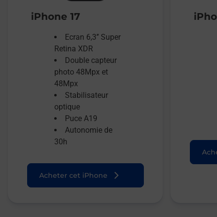
iPhone 17
iPho
Ecran 6,3’’ Super
Retina XDR
Double capteur
photo 48Mpx et
48Mpx
Stabilisateur
optique
Puce A19
Autonomie de
30h
Ache
Acheter cet iPhone