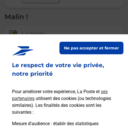
Malin !
La Poste
en ligne
Ne pas accepter et fermer
Ouvert 24h/24
Le respect de votre vie privée,
En savoir plus
notre priorité
Recherchez un autre point de contact
Pour améliorer votre expérience, La Poste et
ses
partenaires
utilisent des cookies (ou technologies
similaires). Les finalités des cookies sont les
suivantes :
Questions fréquemment posées
Mesure d’audience
: établir des statistiques