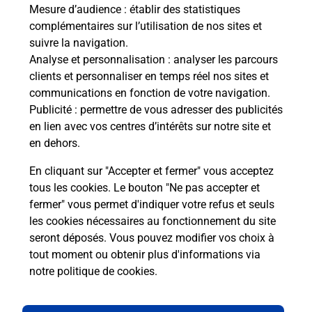
Fermé
-
jusqu'à
09h00
Mesure d’audience
: établir des statistiques
12 RUE HENRI BARBUSSE
complémentaires sur l’utilisation de nos sites et
91170
VIRY CHATILLON
suivre la navigation.
Analyse et personnalisation
: analyser les parcours
En savoir plus
clients et personnaliser en temps réel nos sites et
communications en fonction de votre navigation.
Publicité
: permettre de vous adresser des publicités
Malin !
en lien avec vos centres d’intérêts sur notre site et
en dehors.
La Poste
En cliquant sur "Accepter et fermer" vous acceptez
en ligne
tous les cookies. Le bouton "Ne pas accepter et
fermer" vous permet d'indiquer votre refus et seuls
Ouvert 24h/24
les cookies nécessaires au fonctionnement du site
seront déposés. Vous pouvez modifier vos choix à
En savoir plus
tout moment ou obtenir plus d'informations via
notre politique de cookies
.
Recherchez un autre point de contact