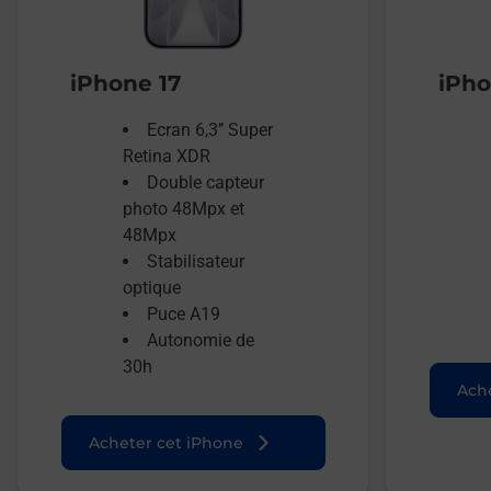
iPhone 17
iPho
Ecran 6,3’’ Super
Retina XDR
Double capteur
photo 48Mpx et
48Mpx
Stabilisateur
optique
Puce A19
Autonomie de
30h
Ache
Acheter cet iPhone