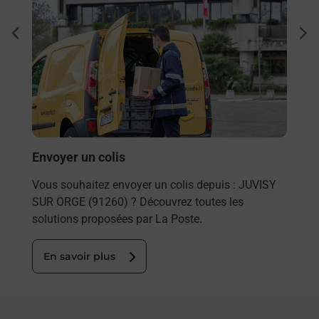
à
Ach
dent
sui
Vous
de c
télé
de P
En
Envoyer un colis
Vous souhaitez envoyer un colis depuis : JUVISY
SUR ORGE (91260) ? Découvrez toutes les
solutions proposées par La Poste.
En savoir plus