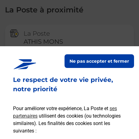
La Poste à proximité
La Poste
ATHIS MONS
Fermé
-
jusqu'à
09h00
Ne pas accepter et fermer
2 RUE PAUL VAILLANT COUTURIER
91200
ATHIS MONS
Le respect de votre vie privée,
En savoir plus
notre priorité
Pour améliorer votre expérience, La Poste et
ses
La Poste
partenaires
utilisent des cookies (ou technologies
VIRY CHATILLON HOTEL DE
similaires). Les finalités des cookies sont les
VILLE
suivantes :