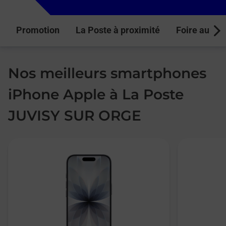
Promotion
La Poste à proximité
Foire aux q
Next
Nos meilleurs smartphones
iPhone Apple à La Poste
JUVISY SUR ORGE