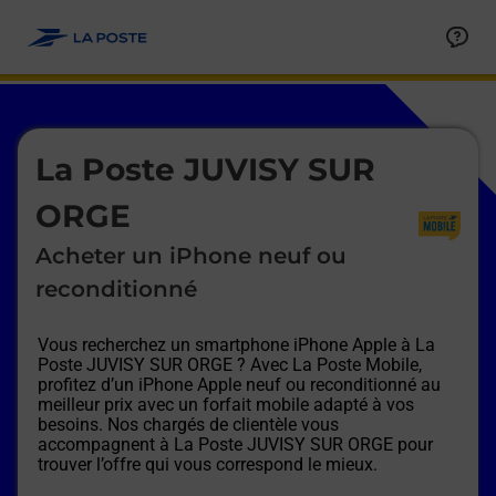
Le lien s'ouvre dans un nouvel onglet
Allez au contenu
Afficher ou masquer la réponse
Afficher ou masquer la réponse
Afficher ou masquer la réponse
Afficher ou masquer la réponse
Afficher ou masquer la réponse
Afficher ou masquer la réponse
Le lien s'ouvre dans un nouvel onglet
La Poste JUVISY SUR
ORGE
Acheter un iPhone neuf ou
reconditionné
Vous recherchez un smartphone iPhone Apple à
La
Poste JUVISY SUR ORGE
? Avec La Poste Mobile,
profitez d’un iPhone Apple neuf ou reconditionné au
meilleur prix avec un forfait mobile adapté à vos
besoins. Nos chargés de clientèle vous
accompagnent à
La Poste JUVISY SUR ORGE
pour
trouver l’offre qui vous correspond le mieux.