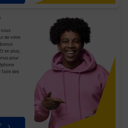
e
 vous
ur de votre
n bonus
Et en plus,
onus pour
léphone
 faire des
e