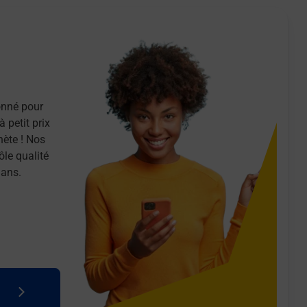
onné pour
 petit prix
nète ! Nos
ôle qualité
 ans.