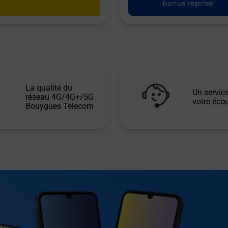
bonus reprise
La qualité du
Un service
réseau 4G/4G+/5G
votre écou
Bouygues Telecom