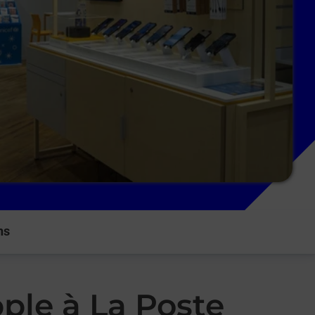
ns
ple à La Poste