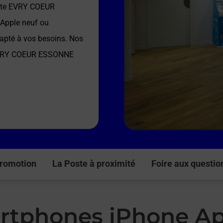
ste EVRY COEUR
 Apple neuf ou
dapté à vos besoins. Nos
EVRY COEUR ESSONNE
romotion
La Poste à proximité
Foire aux questio
rtphones iPhone Ap