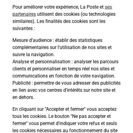
Pour améliorer votre expérience, La Poste et
ses
En savoir plus
En sa
partenaires
utilisent des cookies (ou technologies
similaires). Les finalités des cookies sont les
Ache
dent
sui
suivantes :
che
Vous
Mesure d’audience
: établir des statistiques
ux
de c
complémentaires sur l’utilisation de nos sites et
télé
suivre la navigation.
Post
Analyse et personnalisation
: analyser les parcours
clients et personnaliser en temps réel nos sites et
En
communications en fonction de votre navigation.
Envoyer un colis
Publicité
: permettre de vous adresser des publicités
en lien avec vos centres d’intérêts sur notre site et
Vous souhaitez envoyer un colis depuis : EGLY
en dehors.
(91520) ? Découvrez toutes les solutions
proposées par La Poste.
En cliquant sur "Accepter et fermer" vous acceptez
tous les cookies. Le bouton "Ne pas accepter et
En savoir plus
fermer" vous permet d'indiquer votre refus et seuls
les cookies nécessaires au fonctionnement du site