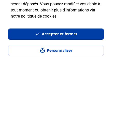
seront déposés. Vous pouvez modifier vos choix à
tout moment ou obtenir plus d'informations via
Questions fréquemment posées
notre politique de cookies
.
Accepter et fermer
La téléassistance classique avec
médaillon d’alarme qu’est ce que
c’est ?
Personnaliser
Comment fonctionne la
téléassistance classique ?
Comment est installée la
téléassistance classique ?
Localiser
Liste
Essonne
EGLY
EGLY
Teleassistance