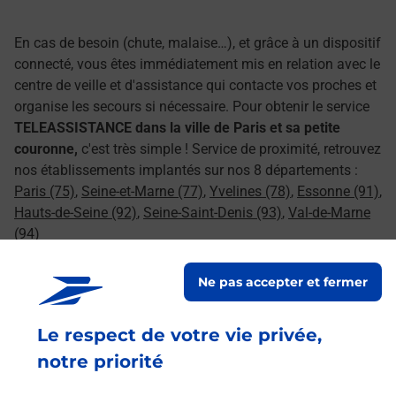
En cas de besoin (chute, malaise…), et grâce à un dispositif
connecté, vous êtes immédiatement mis en relation avec le
centre de veille et d'assistance qui contacte vos proches et
organise les secours si nécessaire. Pour obtenir le service
TELEASSISTANCE dans la ville de Paris et sa petite
couronne,
c'est très simple ! Service de proximité, retrouvez
nos établissements implantés sur nos 8 départements :
Paris (75)
,
Seine-et-Marne (77)
,
Yvelines (78)
,
Essonne (91)
,
Hauts-de-Seine (92)
,
Seine-Saint-Denis (93)
,
Val-de-Marne
(94)
Le lien s'ouvre dans un nouvel onglet
Souscrire en ligne
Ne pas accepter et fermer
Le respect de votre vie privée,
notre priorité
Services