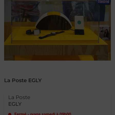
La Poste EGLY
Le lien s'ouvre dans un nouvel onglet
La Poste
EGLY
Fermé
-
ouvre samedi à
09h00