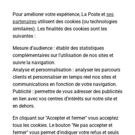
En savoir plus
En sa
Pour améliorer votre expérience, La Poste et
ses
partenaires
utilisent des cookies (ou technologies
Ache
dent
sui
similaires). Les finalités des cookies sont les
che
suivantes :
Vous
ux
de c
Mesure d’audience
: établir des statistiques
télé
complémentaires sur l’utilisation de nos sites et
Post
suivre la navigation.
Analyse et personnalisation
: analyser les parcours
En
clients et personnaliser en temps réel nos sites et
Envoyer un colis
communications en fonction de votre navigation.
Publicité
: permettre de vous adresser des publicités
Vous souhaitez envoyer un colis depuis : CROSNE
en lien avec vos centres d’intérêts sur notre site et
(91560) ? Découvrez toutes les solutions
en dehors.
proposées par La Poste.
En cliquant sur "Accepter et fermer" vous acceptez
En savoir plus
tous les cookies. Le bouton "Ne pas accepter et
fermer" vous permet d'indiquer votre refus et seuls