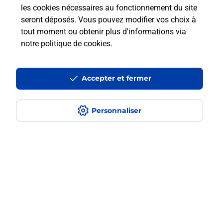
les cookies nécessaires au fonctionnement du site
seront déposés. Vous pouvez modifier vos choix à
Questions fréquemment posées
tout moment ou obtenir plus d'informations via
notre politique de cookies
.
La téléassistance classique avec
Accepter et fermer
médaillon d’alarme qu’est ce que
c’est ?
Personnaliser
Comment fonctionne la
téléassistance classique ?
Comment est installée la
téléassistance classique ?
Localiser
Liste
Essonne
CROSNE
CROSNE