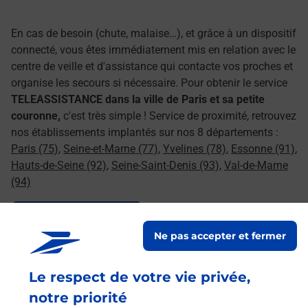
En cas de besoin (chute, malaise…), et grâce à un dispositif
connecté, vous êtes immédiatement mis en relation avec le
centre de veille et d'assistance qui contacte vos proches et
organise les secours si nécessaire. Pour obtenir le service
TELEASSISTANCE dans la ville de Paris et sa petite
couronne,
c'est très simple ! Service de proximité, retrouvez
nos établissements implantés sur nos 8 départements :
Paris (75)
,
Seine-et-Marne (77)
,
Yvelines (78)
,
Essonne (91)
,
Hauts-de-Seine (92)
,
Seine-Saint-Denis (93)
,
Val-de-Marne
(94)
Le lien s'ouvre dans un nouvel onglet
Souscrire en ligne
Ne pas accepter et fermer
Le respect de votre vie privée,
Services
notre priorité