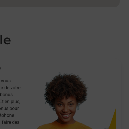
le
e
 vous
ur de votre
n bonus
Et en plus,
onus pour
léphone
 faire des