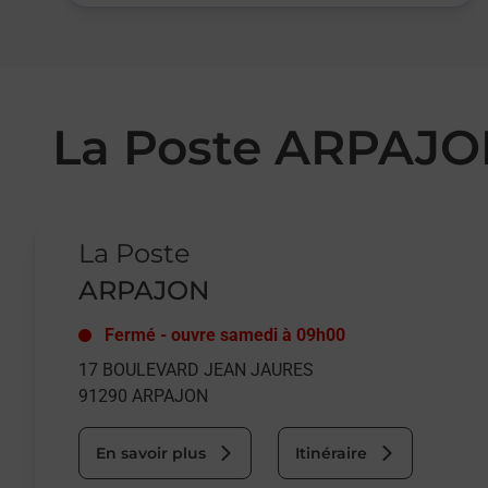
La Poste ARPAJ
Le lien s'ouvre dans un nouvel onglet
La Poste
ARPAJON
Fermé
-
ouvre samedi à
09h00
17 BOULEVARD JEAN JAURES
91290
ARPAJON
En savoir plus
Itinéraire