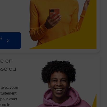
us
le en
sse ou
 avec votre
atuitement
 pour vous
r ou le