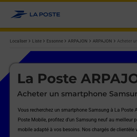
Le lien s'ouvre dans un nouvel onglet
Allez au contenu
Afficher ou masquer la réponse
Afficher ou masquer la réponse
Afficher ou masquer la réponse
Afficher ou masquer la réponse
Afficher ou masquer la réponse
Afficher ou masquer la réponse
Localiser
Liste
Essonne
ARPAJON
ARPAJON
Acheter 
Le lien s'ouvre dans un nouvel onglet
La Poste ARPAJ
Acheter un smartphone Samsu
Vous recherchez un smartphone Samsung à
La Poste
Poste Mobile, profitez d’un Samsung neuf au meilleur pr
mobile adapté à vos besoins. Nos chargés de clientèl