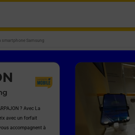
un smartphone Samsung
ON
ng
 ARPAJON
? Avec La
ix avec un forfait
e vous accompagnent à