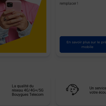
remplacer !
En savoir plus sur le pr
mobile
La qualité du
Un service
réseau 4G/4G+/5G
votre écou
Bouygues Telecom