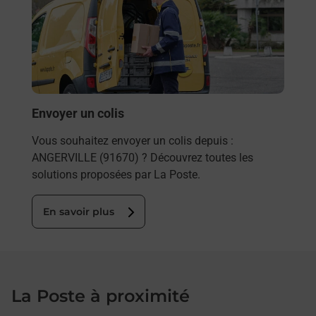
rieur
Vous
ez
de c
ste à
télé
de P
En
Envoyer un colis
Vous souhaitez envoyer un colis depuis :
ANGERVILLE (91670) ? Découvrez toutes les
solutions proposées par La Poste.
En savoir plus
La Poste à proximité