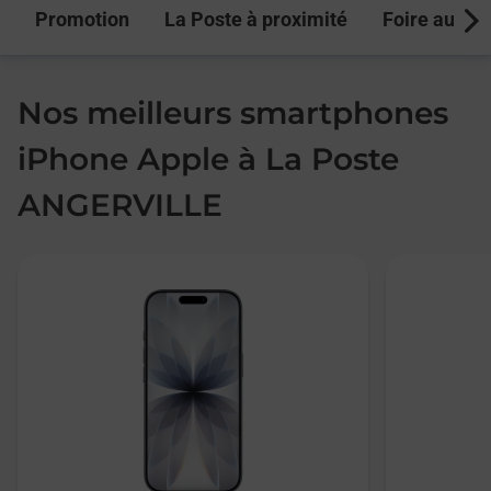
Promotion
La Poste à proximité
Foire aux q
Next
Nos meilleurs smartphones
iPhone Apple à La Poste
ANGERVILLE