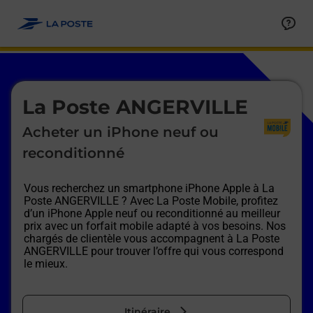
Le lien s'ouvre dans un nouvel onglet
Allez au contenu
Afficher ou masquer la réponse
Afficher ou masquer la réponse
Afficher ou masquer la réponse
Afficher ou masquer la réponse
Afficher ou masquer la réponse
Afficher ou masquer la réponse
Le lien s'ouvre dans un nouvel onglet
La Poste ANGERVILLE
Acheter un iPhone neuf ou
reconditionné
Vous recherchez un smartphone iPhone Apple à
La
Poste ANGERVILLE
? Avec La Poste Mobile, profitez
d’un iPhone Apple neuf ou reconditionné au meilleur
prix avec un forfait mobile adapté à vos besoins. Nos
chargés de clientèle vous accompagnent à
La Poste
ANGERVILLE
pour trouver l’offre qui vous correspond
le mieux.
Itinéraire