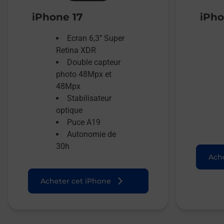
iPhone 17
iPho
Ecran 6,3’’ Super
Retina XDR
Double capteur
photo 48Mpx et
48Mpx
Stabilisateur
optique
Puce A19
Autonomie de
30h
Ache
Acheter cet iPhone