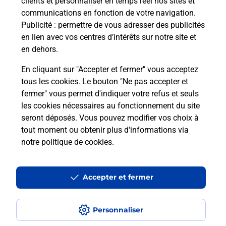
clients et personnaliser en temps réel nos sites et
communications en fonction de votre navigation.
Publicité
: permettre de vous adresser des publicités
en lien avec vos centres d’intérêts sur notre site et
Quel réseau utilise La Poste Mobile ?
en dehors.
Est-ce que je peux garder mon
En cliquant sur "Accepter et fermer" vous acceptez
numéro de mobile gratuitement ?
tous les cookies. Le bouton "Ne pas accepter et
fermer" vous permet d'indiquer votre refus et seuls
les cookies nécessaires au fonctionnement du site
Est-ce que je peux bénéficier de la 5G
avec La Poste Mobile ?
seront déposés. Vous pouvez modifier vos choix à
tout moment ou obtenir plus d'informations via
notre politique de cookies
.
Est-ce que je peux utiliser mon forfait
à l’étranger avec La Poste Mobile ?
Accepter et fermer
Est-ce que je peux payer mon iPhone
en plusieurs fois avec La Poste Mobile
?
Personnaliser