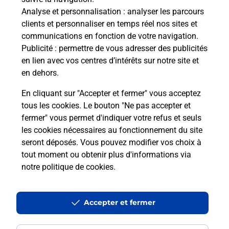
Analyse et personnalisation
: analyser les parcours
Vous recherchez un smartphone pas cher proche
clients et personnaliser en temps réel nos sites et
de chez vous ? Découvrez notre offre de
communications en fonction de votre navigation.
téléphones iPhone Apple dans vos bureaux de
Publicité
: permettre de vous adresser des publicités
Poste à PIERRELATTE (26700) !
en lien avec vos centres d’intérêts sur notre site et
en dehors.
En savoir plus
En cliquant sur "Accepter et fermer" vous acceptez
tous les cookies. Le bouton "Ne pas accepter et
fermer" vous permet d'indiquer votre refus et seuls
les cookies nécessaires au fonctionnement du site
Questions fréquemment posées
seront déposés. Vous pouvez modifier vos choix à
tout moment ou obtenir plus d'informations via
notre politique de cookies
.
Quel est le prix d’une impression ?
Accepter et fermer
Où imprimer des documents autour
de moi ?