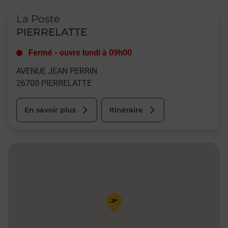
Le lien s'ouvre dans un nouvel onglet
La Poste
PIERRELATTE
Fermé
-
ouvre lundi à
09h00
AVENUE JEAN PERRIN
26700
PIERRELATTE
En savoir plus
Itinéraire
Pin de la carte