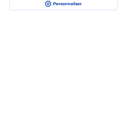
Personnaliser
Comment faire des impressions ?
Quels sont les documents et les
formats qu'il est possible d'imprimer à
la Poste ?
Localiser
Liste
Drôme
PIERRELATTE
PIERRELATTE
Impression
Plan du site
Accessibilité : partiellement conforme