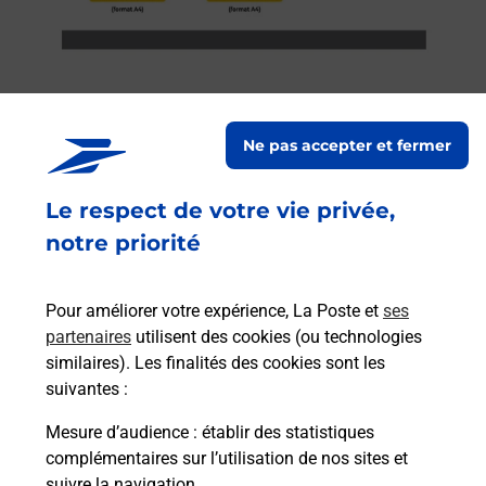
Ne pas accepter et fermer
Services
Le respect de votre vie privée,
En savoir plus
En sa
notre priorité
à
Ach
dent
sui
ée
Pour améliorer votre expérience, La Poste et
ses
Vous
partenaires
utilisent des cookies (ou technologies
de c
similaires). Les finalités des cookies sont les
télé
suivantes :
de P
Mesure d’audience
: établir des statistiques
complémentaires sur l’utilisation de nos sites et
En
Acheter un iPhone neuf ou reconditionné
suivre la navigation.