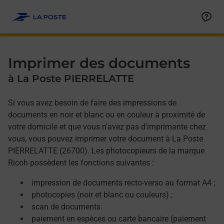
Allez au contenu
Afficher ou masquer la réponse
Afficher ou masquer la réponse
Afficher ou masquer la réponse
Afficher ou masquer la réponse
Imprimer des documents
à La Poste PIERRELATTE
Si vous avez besoin de faire des impressions de
documents en noir et blanc ou en couleur à proximité de
votre domicile et que vous n'avez pas d'imprimante chez
vous, vous pouvez imprimer votre document à La Poste
PIERRELATTE (26700). Les photocopieurs de la marque
Ricoh possèdent les fonctions suivantes :
impression de documents recto-verso au format A4 ;
photocopies (noir et blanc ou couleurs) ;
scan de documents.
paiement en espèces ou carte bancaire (paiement