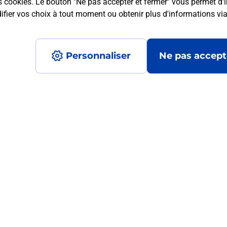
s cookies. Le bouton "Ne pas accepter et fermer" vous permet d'i
fier vos choix à tout moment ou obtenir plus d'informations vi
mment posées
Personnaliser
Ne pas accept
 ?
ur de moi ?
?
ormats qu'il est possible d'imprimer à