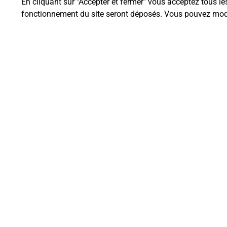
En cliquant sur "Accepter et fermer" vous acceptez tous le
fonctionnement du site seront déposés. Vous pouvez modi
Questions fréque
Quel est le prix d’une impression
Où imprimer des documents auto
Comment faire des impressions 
Quels sont les documents et les f