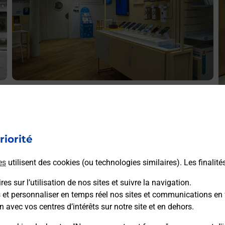
Acheter un iPhone neuf ou reconditionné
A
R
Vous recherchez un smartphone pas cher proche de chez
V
vous ? Découvrez notre offre de téléphones iPhone Apple
v
dans vos bureaux de Poste à MONTELIMAR EUROPE
riorité
S
(26200) !
E
es
utilisent des cookies (ou technologies similaires). Les finalité
En savoir plus
es sur l’utilisation de nos sites et suivre la navigation.
s et personnaliser en temps réel nos sites et communications en 
n avec vos centres d’intérêts sur notre site et en dehors.