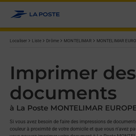
Allez au contenu
Afficher ou masquer la réponse
Afficher ou masquer la réponse
Afficher ou masquer la réponse
Afficher ou masquer la réponse
Localiser
Liste
Drôme
MONTELIMAR
MONTELIMAR EUR
Imprimer des
documents
à La Poste MONTELIMAR EUROP
Si vous avez besoin de faire des impressions de documents
couleur à proximité de votre domicile et que vous n'avez p