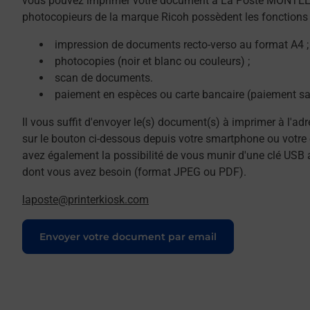
vous pouvez imprimer votre document à La Poste MONTE
photocopieurs de la marque Ricoh possèdent les fonctions 
impression de documents recto-verso au format A4 ;
photocopies (noir et blanc ou couleurs) ;
scan de documents.
paiement en espèces ou carte bancaire (paiement sa
Il vous suffit d'envoyer le(s) document(s) à imprimer à l'ad
sur le bouton ci-dessous depuis votre smartphone ou votre 
avez également la possibilité de vous munir d'une clé USB 
dont vous avez besoin (format JPEG ou PDF).
laposte@printerkiosk.com
Le lien s'ouvre dans un nouvel onglet
Envoyer votre document par email