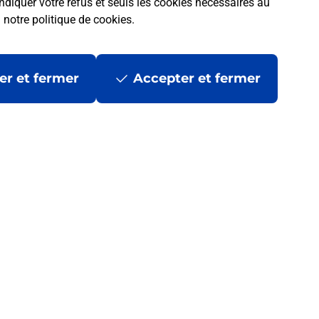
ndiquer votre refus et seuls les cookies nécessaires au
a
notre politique de cookies
.
er et fermer
Accepter et fermer
 la Poste ?