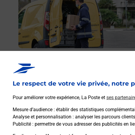
Envoyer un colis
Vous souhaitez envoyer un colis depuis : MONTELIMA
EUROPE (26200) ? Découvrez toutes les solutions
proposées par La Poste.
Le respect de votre vie privée, notre p
Pour améliorer votre expérience, La Poste et
ses partenair
En savoir plus
Mesure d’audience
: établir des statistiques complémentair
Analyse et personnalisation
: analyser les parcours client
Publicité
: permettre de vous adresser des publicités en lie