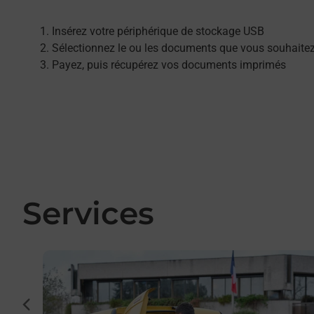
Insérez votre périphérique de stockage USB
Sélectionnez le ou les documents que vous souhaite
Payez, puis récupérez vos documents imprimés
Services
En savoir plus
cédent
 par La