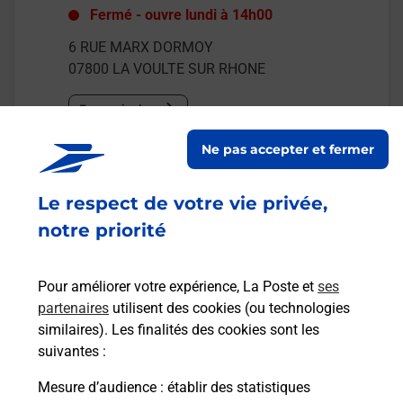
Fermé
-
ouvre lundi à
14h00
6 RUE MARX DORMOY
07800
LA VOULTE SUR RHONE
En savoir plus
Ne pas accepter et fermer
Malin !
Le respect de votre vie privée,
La Poste
notre priorité
en ligne
Ouvert 24h/24
Pour améliorer votre expérience, La Poste et
ses
partenaires
utilisent des cookies (ou technologies
En savoir plus
similaires). Les finalités des cookies sont les
suivantes :
Mesure d’audience
: établir des statistiques
Recherchez un autre point de contact