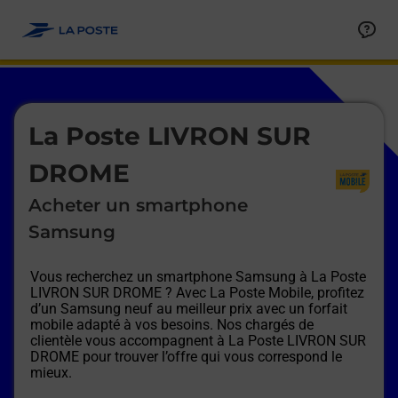
Le lien s'ouvre dans un nouvel onglet
Allez au contenu
Afficher ou masquer la réponse
Afficher ou masquer la réponse
Afficher ou masquer la réponse
Afficher ou masquer la réponse
Afficher ou masquer la réponse
Afficher ou masquer la réponse
Le lien s'ouvre dans un nouvel onglet
La Poste LIVRON SUR
DROME
Acheter un smartphone
Samsung
Vous recherchez un smartphone Samsung à
La Poste
LIVRON SUR DROME
? Avec La Poste Mobile, profitez
d’un Samsung neuf au meilleur prix avec un forfait
mobile adapté à vos besoins. Nos chargés de
clientèle vous accompagnent à
La Poste LIVRON SUR
DROME
pour trouver l’offre qui vous correspond le
mieux.