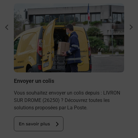
En savoir plus
En sa
à
Ache
dent
sui
Vous
de c
télé
Post
En
Envoyer un colis
Vous souhaitez envoyer un colis depuis : LIVRON
SUR DROME (26250) ? Découvrez toutes les
solutions proposées par La Poste.
En savoir plus