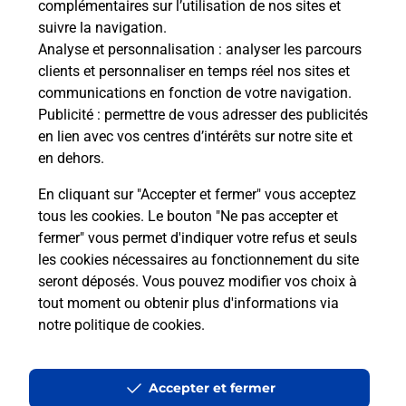
complémentaires sur l’utilisation de nos sites et
suivre la navigation.
Analyse et personnalisation
: analyser les parcours
clients et personnaliser en temps réel nos sites et
Questions fréquemment posées
communications en fonction de votre navigation.
Publicité
: permettre de vous adresser des publicités
en lien avec vos centres d’intérêts sur notre site et
en dehors.
Quel réseau utilise La Poste Mobile ?
En cliquant sur "Accepter et fermer" vous acceptez
Est-ce que je peux garder mon
tous les cookies. Le bouton "Ne pas accepter et
numéro de mobile gratuitement ?
fermer" vous permet d'indiquer votre refus et seuls
les cookies nécessaires au fonctionnement du site
seront déposés. Vous pouvez modifier vos choix à
Est-ce que je peux bénéficier de la 5G
avec La Poste Mobile ?
tout moment ou obtenir plus d'informations via
notre politique de cookies
.
Est-ce que je peux utiliser mon forfait
à l’étranger avec La Poste Mobile ?
Accepter et fermer