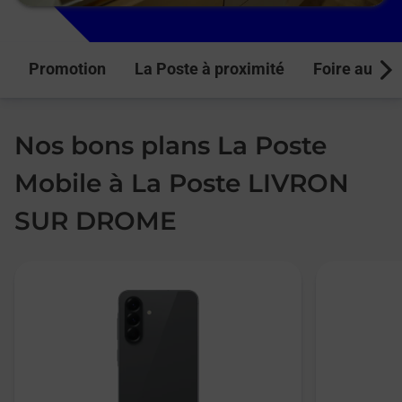
Promotion
La Poste à proximité
Foire aux q
Next
Nos bons plans La Poste
Mobile à La Poste LIVRON
SUR DROME