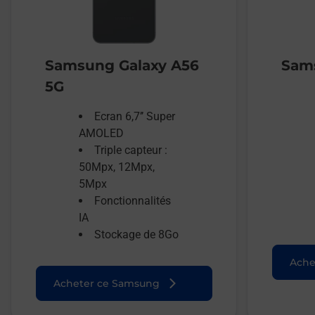
Samsung Galaxy A56
Sams
5G
Ecran 6,7’’ Super
AMOLED
Triple capteur :
50Mpx, 12Mpx,
5Mpx
Fonctionnalités
IA
Stockage de 8Go
Ache
Acheter ce Samsung