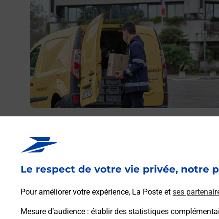
Envoyer un colis
Vous souhaitez envoyer un colis depuis : HOSTUN
EYMEUX (26730) ? Découvrez toutes les solutions
proposées par La Poste.
Le respect de votre vie privée, notre p
En savoir plus
Pour améliorer votre expérience, La Poste et
ses partenair
Mesure d’audience
: établir des statistiques complémentair