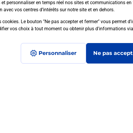
s et personnaliser en temps réel nos sites et communications en 
n avec vos centres d’intérêts sur notre site et en dehors.
s cookies. Le bouton "Ne pas accepter et fermer" vous permet d'i
mment posées
fier vos choix à tout moment ou obtenir plus d'informations vi
Personnaliser
Ne pas accept
médaillon d’alarme qu’est ce que c’est
tance classique ?
stance classique ?