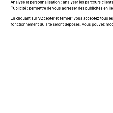
Analyse et personnalisation
: analyser les parcours client
Publicité
: permettre de vous adresser des publicités en lie
En cliquant sur "Accepter et fermer" vous acceptez tous le
Questions fréque
fonctionnement du site seront déposés. Vous pouvez modi
La téléassistance classique avec 
Comment fonctionne la téléassis
Comment est installée la téléassi