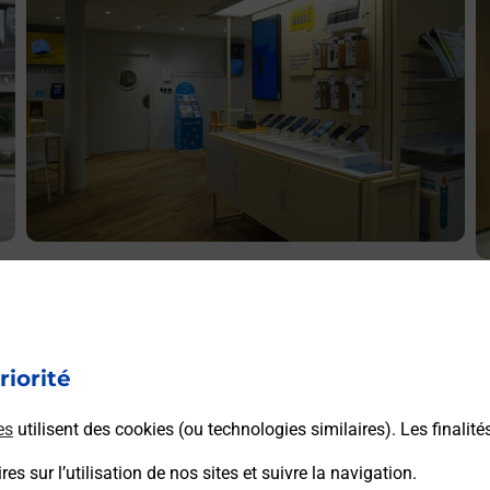
Acheter un iPhone neuf ou reconditionné
A
Vous recherchez un smartphone pas cher proche de chez
V
vous ? Découvrez notre offre de téléphones iPhone Apple
v
dans vos bureaux de Poste à HOSTUN EYMEUX (26730)
riorité
S
!
E
es
utilisent des cookies (ou technologies similaires). Les finalité
En savoir plus
es sur l’utilisation de nos sites et suivre la navigation.