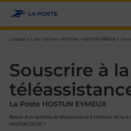
Allez au contenu
Afficher ou masquer la réponse
Afficher ou masquer la réponse
Afficher ou masquer la réponse
Localiser
Liste
Drôme
HOSTUN
HOSTUN EYMEUX
Telea
Souscrire à la
téléassistanc
La Poste HOSTUN EYMEUX
Besoin d'un système de téléassistance à l'intérieur et/ou à l
HOSTUN 26730 ?