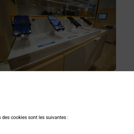
cheter un smartphone Samsung
ous recherchez un smartphone pas cher proche de chez
ous ? Découvrez notre offre de téléphones mobiles
amsung dans vos bureaux de Poste à HOSTUN
YMEUX (26730) !
s des cookies sont les suivantes :
En savoir plus