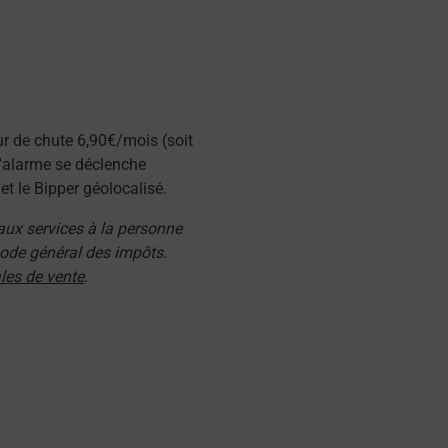
ur de chute 6,90€/mois (soit
l'alarme se déclenche
t le Bipper géolocalisé.
 aux services à la personne
 code général des impôts.
les de vente
.