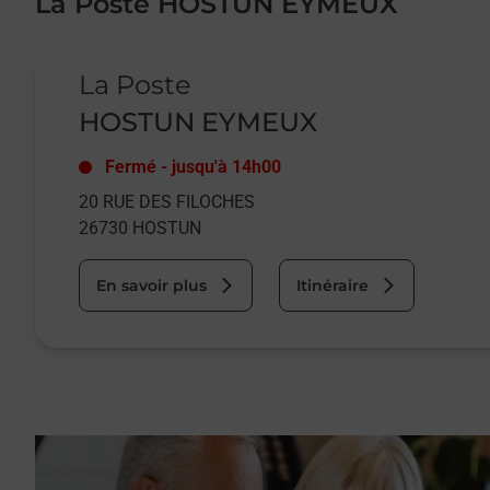
La Poste HOSTUN EYMEUX
Le lien s'ouvre dans un nouvel onglet
La Poste
HOSTUN EYMEUX
Fermé
-
jusqu'à
14h00
20 RUE DES FILOCHES
26730
HOSTUN
En savoir plus
Itinéraire