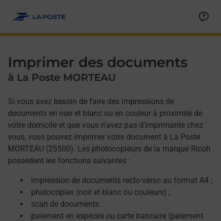
Allez au contenu
Afficher ou masquer la réponse
Afficher ou masquer la réponse
Afficher ou masquer la réponse
Afficher ou masquer la réponse
Imprimer des documents
à La Poste MORTEAU
Si vous avez besoin de faire des impressions de
documents en noir et blanc ou en couleur à proximité de
votre domicile et que vous n'avez pas d'imprimante chez
vous, vous pouvez imprimer votre document à La Poste
MORTEAU (25500). Les photocopieurs de la marque Ricoh
possèdent les fonctions suivantes :
impression de documents recto-verso au format A4 ;
photocopies (noir et blanc ou couleurs) ;
scan de documents.
paiement en espèces ou carte bancaire (paiement