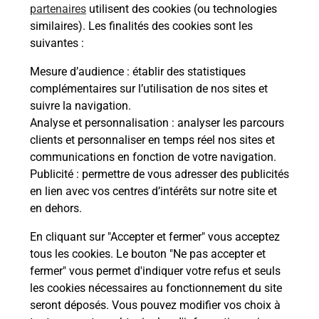
partenaires
utilisent des cookies (ou technologies
similaires). Les finalités des cookies sont les
suivantes :
Mesure d’audience
: établir des statistiques
complémentaires sur l’utilisation de nos sites et
suivre la navigation.
Services
Analyse et personnalisation
: analyser les parcours
clients et personnaliser en temps réel nos sites et
En savoir plus
En sa
communications en fonction de votre navigation.
Publicité
: permettre de vous adresser des publicités
à
Ache
en lien avec vos centres d’intérêts sur notre site et
dent
sui
 par
en dehors.
Vous
de c
En cliquant sur "Accepter et fermer" vous acceptez
télé
tous les cookies. Le bouton "Ne pas accepter et
Post
fermer" vous permet d'indiquer votre refus et seuls
les cookies nécessaires au fonctionnement du site
seront déposés. Vous pouvez modifier vos choix à
En
Envoyer un colis