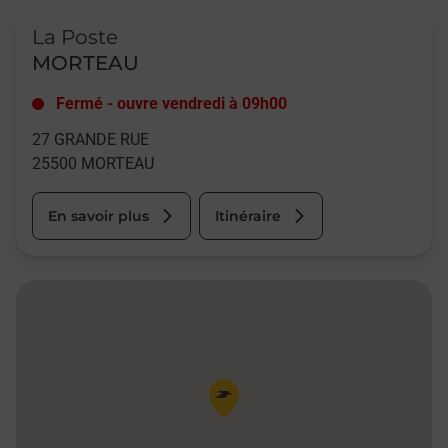
Le lien s'ouvre dans un nouvel onglet
La Poste
MORTEAU
Fermé
-
ouvre vendredi à
09h00
27 GRANDE RUE
25500
MORTEAU
En savoir plus
Itinéraire
Pin de la carte