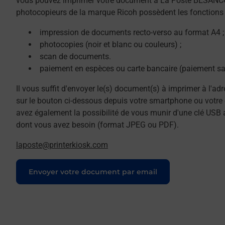
vous pouvez imprimer votre document à La Poste BESAN
photocopieurs de la marque Ricoh possèdent les fonctions 
impression de documents recto-verso au format A4 ;
photocopies (noir et blanc ou couleurs) ;
scan de documents.
paiement en espèces ou carte bancaire (paiement sa
Il vous suffit d'envoyer le(s) document(s) à imprimer à l'ad
sur le bouton ci-dessous depuis votre smartphone ou votre 
avez également la possibilité de vous munir d'une clé USB 
dont vous avez besoin (format JPEG ou PDF).
laposte@printerkiosk.com
Le lien s'ouvre dans un nouvel onglet
Envoyer votre document par email