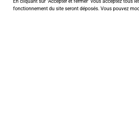
En cliquant sur "Accepter et fermer" vous acceptez tous le
fonctionnement du site seront déposés. Vous pouvez modi
Questions fréque
Quel est le prix d’une impression
Où imprimer des documents auto
Comment faire des impressions 
Quels sont les documents et les f