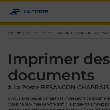
Allez au contenu
Afficher ou masquer la réponse
Afficher ou masquer la réponse
Afficher ou masquer la réponse
Afficher ou masquer la réponse
Localiser
Liste
Doubs
BESANCON
BESANCON CHAPRAIS
Imprimer des
documents
à La Poste BESANCON CHAPRAIS
Si vous avez besoin de faire des impressions de documents
couleur à proximité de votre domicile et que vous n'avez p