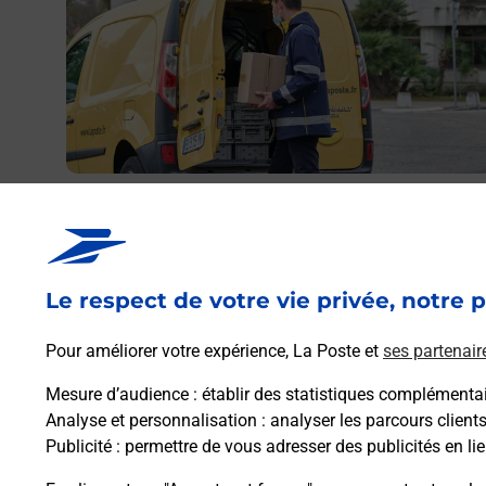
res
CON
Envoyer un colis
Vous souhaitez envoyer un colis depuis : BESANCON
CHAPRAIS (25000) ? Découvrez toutes les solutions
proposées par La Poste.
Le respect de votre vie privée, notre p
Pour améliorer votre expérience, La Poste et
ses partenair
En savoir plus
Mesure d’audience
: établir des statistiques complémentair
Analyse et personnalisation
: analyser les parcours client
Publicité
: permettre de vous adresser des publicités en lie