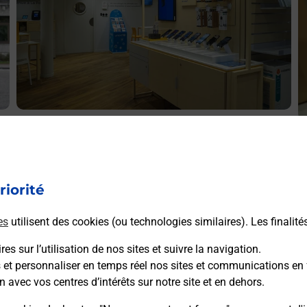
Acheter un iPhone neuf ou reconditionné
A
Vous recherchez un smartphone pas cher proche de chez
V
vous ? Découvrez notre offre de téléphones iPhone Apple
v
dans vos bureaux de Poste à BESANCON CHAPRAIS
riorité
S
(25000) !
C
es
utilisent des cookies (ou technologies similaires). Les finalité
En savoir plus
es sur l’utilisation de nos sites et suivre la navigation.
s et personnaliser en temps réel nos sites et communications en 
n avec vos centres d’intérêts sur notre site et en dehors.