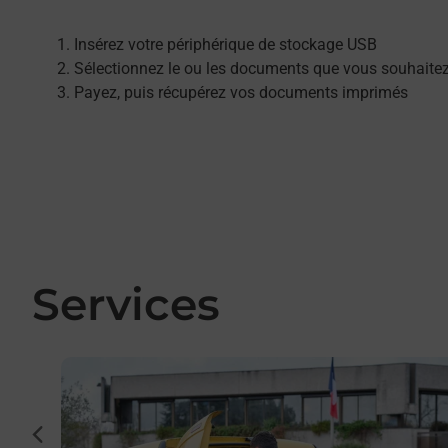
Insérez votre périphérique de stockage USB
Sélectionnez le ou les documents que vous souhaite
Payez, puis récupérez vos documents imprimés
Services
En savoir plus
cédent
r et/ou