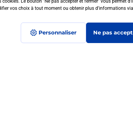
s cookies. Le bouton "Ne pas accepter et fermer" vous permet d'i
fier vos choix à tout moment ou obtenir plus d'informations vi
mment posées
Personnaliser
Ne pas accept
 ?
ur de moi ?
?
ormats qu'il est possible d'imprimer à