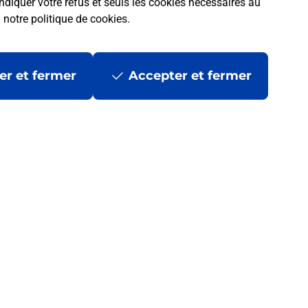
ndiquer votre refus et seuls les cookies nécessaires au
a
notre politique de cookies
.
er et fermer
Accepter et fermer
 la Poste ?