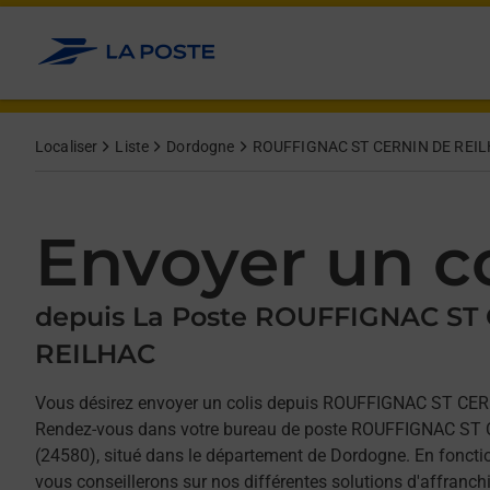
Allez au contenu
Afficher ou masquer la réponse
Afficher ou masquer la réponse
Afficher ou masquer la réponse
Localiser
Liste
Dordogne
ROUFFIGNAC ST CERNIN DE REI
Envoyer un co
depuis La Poste ROUFFIGNAC ST
REILHAC
Vous désirez envoyer un colis depuis ROUFFIGNAC ST CE
Rendez-vous dans votre bureau de poste ROUFFIGNAC ST
(24580), situé dans le département de Dordogne. En foncti
vous conseillerons sur nos différentes solutions d'affranch