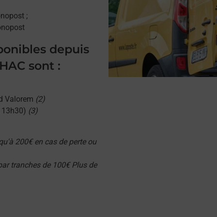
onopost ;
onopost
sponibles depuis
AC sont :
d Valorem
(2)
u 13h30)
(3)
qu'à 200€ en cas de perte ou
 par tranches de 100€ Plus de