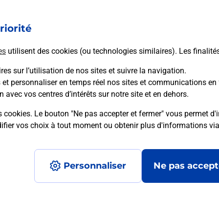
vous ? Découvrez notre offre de téléphones mobiles
t
Samsung dans vos bureaux de Poste à ROUFFIGNAC ST
S
CERNIN DE REILHAC (24580) !
riorité
es
utilisent des cookies (ou technologies similaires). Les finalité
En savoir plus
es sur l’utilisation de nos sites et suivre la navigation.
s et personnaliser en temps réel nos sites et communications en 
n avec vos centres d’intérêts sur notre site et en dehors.
mment posées
s cookies. Le bouton "Ne pas accepter et fermer" vous permet d'i
fier vos choix à tout moment ou obtenir plus d'informations vi
é en ligne depuis votre boîte aux let
Personnaliser
Ne pas accept
re un retour chez un e-commerçant s