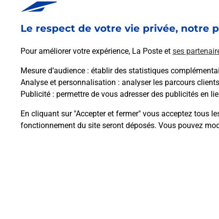
dans vos bureaux de Poste à ROUFFIGNAC ST CERNIN
DE REILHAC (24580) !
Le respect de votre vie privée, notre p
En savoir plus
Pour améliorer votre expérience, La Poste et
ses partenair
Mesure d’audience
: établir des statistiques complémentair
Analyse et personnalisation
: analyser les parcours client
Publicité
: permettre de vous adresser des publicités en lie
Questions fréque
En cliquant sur "Accepter et fermer" vous acceptez tous le
fonctionnement du site seront déposés. Vous pouvez modi
Comment retourner un colis achet
Comment envoyer un colis ou fai