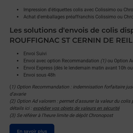
Impression d'étiquettes colis avec Colissimo ou Chr
Achat d'emballages préaffranchis Colissimo ou Chr
Les solutions d'envois de colis di
ROUFFIGNAC ST CERNIN DE REILH
Envoi Suivi
Envoi avec option Recommandation
(1)
ou Option A
Envoi Express (dès le lendemain matin avant 10h o
Envoi sous 48h
(
1) Option Recommandation : indemnisation forfaitaire jus
d'avarie
(2) Option Ad valorem : permet d'assurer la valeur du colis
détails ici :
expédier vos objets de valeurs en sécurité
(3) Se référer à l'heure limite de dépôt Chronopost
Le lien s'ouvre dans un nouvel onglet
En savoir plus