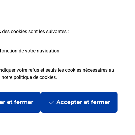
éléalarme dans votre bureau de Poste à ROUFFIGNAC
T CERNIN DE REILHAC.
En savoir plus
s des cookies sont les suivantes :
fonction de votre navigation.
ndiquer votre refus et seuls les cookies nécessaires au
a
notre politique de cookies
.
tres ?
er et fermer
Accepter et fermer
ans se déplacer ?