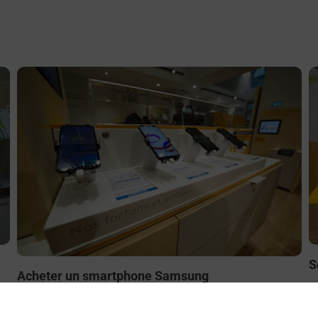
En savoir plus
E
S
Acheter un smartphone Samsung
ez
B
Vous recherchez un smartphone pas cher proche de chez
le
à