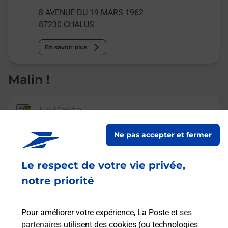
8 AVENUE DU 19 MARS 1962
87230
CHALUS
En savoir plus
Malin !
La Poste
en ligne
Ne pas accepter et fermer
Ouvert 24h/24
Le respect de votre vie privée,
En savoir plus
notre priorité
Recherchez un autre point de contact
Pour améliorer votre expérience, La Poste et
ses
partenaires
utilisent des cookies (ou technologies