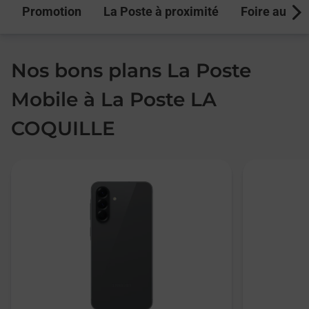
Promotion
La Poste à proximité
Foire aux q
Next
Nos bons plans La Poste
Mobile à La Poste LA
COQUILLE