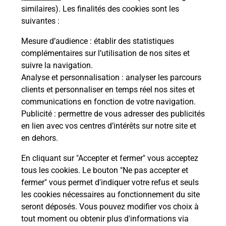
similaires). Les finalités des cookies sont les
suivantes :
Questions fréquemment posées
Mesure d’audience
: établir des statistiques
complémentaires sur l’utilisation de nos sites et
suivre la navigation.
Quel réseau utilise La Poste Mobile ?
Analyse et personnalisation
: analyser les parcours
clients et personnaliser en temps réel nos sites et
communications en fonction de votre navigation.
Est-ce que je peux garder mon
Publicité
: permettre de vous adresser des publicités
numéro de mobile gratuitement ?
en lien avec vos centres d’intérêts sur notre site et
en dehors.
Est-ce que je peux bénéficier de la 5G
avec La Poste Mobile ?
En cliquant sur "Accepter et fermer" vous acceptez
tous les cookies. Le bouton "Ne pas accepter et
fermer" vous permet d'indiquer votre refus et seuls
Est-ce que je peux utiliser mon forfait
à l’étranger avec La Poste Mobile ?
les cookies nécessaires au fonctionnement du site
seront déposés. Vous pouvez modifier vos choix à
tout moment ou obtenir plus d'informations via
Est-ce que je peux payer mon