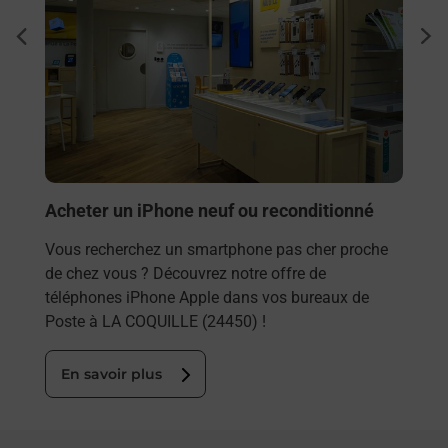
Sous
dent
sui
Besoi
et/ou
les 
LA C
En
Acheter un iPhone neuf ou reconditionné
Vous recherchez un smartphone pas cher proche
de chez vous ? Découvrez notre offre de
téléphones iPhone Apple dans vos bureaux de
Poste à LA COQUILLE (24450) !
En savoir plus