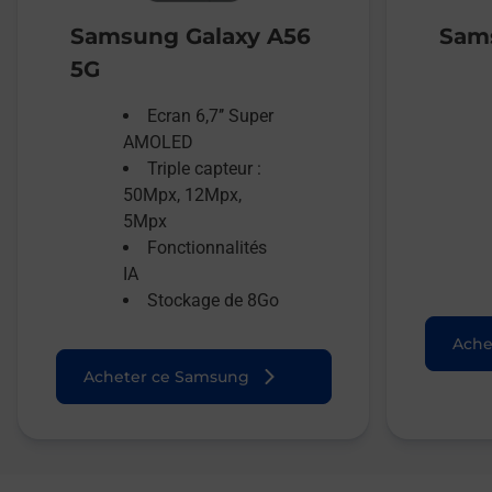
Samsung Galaxy A56
Sams
5G
Ecran 6,7’’ Super
AMOLED
Triple capteur :
50Mpx, 12Mpx,
5Mpx
Fonctionnalités
IA
Stockage de 8Go
Ache
Acheter ce Samsung