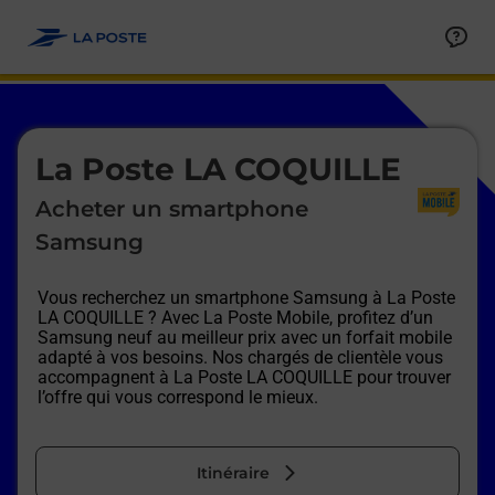
Le lien s'ouvre dans un nouvel onglet
Allez au contenu
Afficher ou masquer la réponse
Afficher ou masquer la réponse
Afficher ou masquer la réponse
Afficher ou masquer la réponse
Afficher ou masquer la réponse
Afficher ou masquer la réponse
Le lien s'ouvre dans un nouvel onglet
La Poste LA COQUILLE
Acheter un smartphone
Samsung
Vous recherchez un smartphone Samsung à
La Poste
LA COQUILLE
? Avec La Poste Mobile, profitez d’un
Samsung neuf au meilleur prix avec un forfait mobile
adapté à vos besoins. Nos chargés de clientèle vous
accompagnent à
La Poste LA COQUILLE
pour trouver
l’offre qui vous correspond le mieux.
Itinéraire