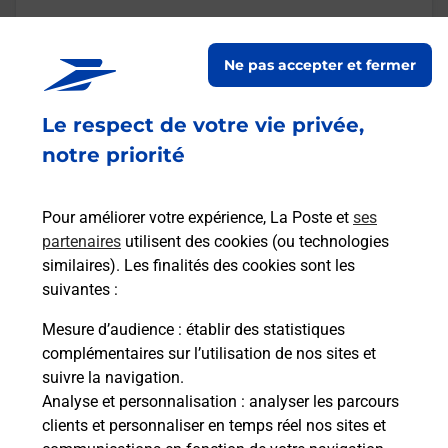
En savoir plus
Ne pas accepter et fermer
Malin !
Le respect de votre vie privée,
notre priorité
La Poste
en ligne
Pour améliorer votre expérience, La Poste et
ses
Ouvert 24h/24
partenaires
utilisent des cookies (ou technologies
similaires). Les finalités des cookies sont les
En savoir plus
suivantes :
Mesure d’audience
: établir des statistiques
Recherchez un autre point de contact
complémentaires sur l’utilisation de nos sites et
suivre la navigation.
Analyse et personnalisation
: analyser les parcours
clients et personnaliser en temps réel nos sites et