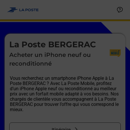
Le lien s'ouvre dans un nouvel onglet
Allez au contenu
Afficher ou masquer la réponse
Afficher ou masquer la réponse
Afficher ou masquer la réponse
Afficher ou masquer la réponse
Afficher ou masquer la réponse
Afficher ou masquer la réponse
Le lien s'ouvre dans un nouvel onglet
La Poste BERGERAC
Acheter un iPhone neuf ou
reconditionné
Vous recherchez un smartphone iPhone Apple à
La
Poste BERGERAC
? Avec La Poste Mobile, profitez
d’un iPhone Apple neuf ou reconditionné au meilleur
prix avec un forfait mobile adapté à vos besoins. Nos
chargés de clientèle vous accompagnent à
La Poste
BERGERAC
pour trouver l’offre qui vous correspond le
mieux.
Itinéraire