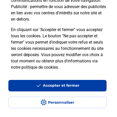
communications en fonction de votre navigation.
Questions fréquemment posées
Publicité
: permettre de vous adresser des publicités
en lien avec vos centres d’intérêts sur notre site et
en dehors.
Quel réseau utilise La Poste Mobile ?
En cliquant sur "Accepter et fermer" vous acceptez
tous les cookies. Le bouton "Ne pas accepter et
Est-ce que je peux garder mon
fermer" vous permet d'indiquer votre refus et seuls
numéro de mobile gratuitement ?
les cookies nécessaires au fonctionnement du site
seront déposés. Vous pouvez modifier vos choix à
Est-ce que je peux bénéficier de la 5G
tout moment ou obtenir plus d'informations via
avec La Poste Mobile ?
notre politique de cookies
.
Est-ce que je peux utiliser mon forfait
à l’étranger avec La Poste Mobile ?
Accepter et fermer
Est-ce que je peux payer mon iPhone
Personnaliser
en plusieurs fois avec La Poste Mobile
?