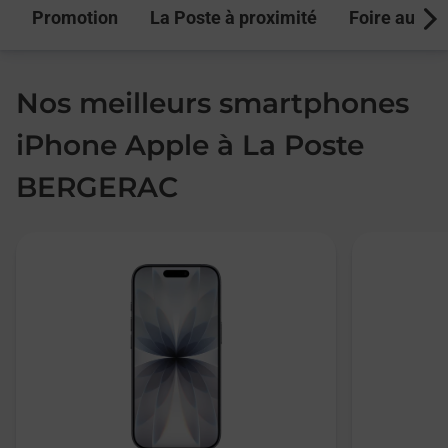
Promotion
La Poste à proximité
Foire aux q
Next
Nos meilleurs smartphones
iPhone Apple à La Poste
BERGERAC