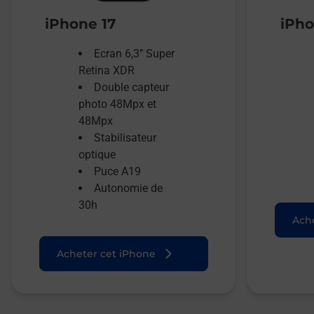
iPhone 17
iPho
Ecran 6,3’’ Super
Retina XDR
Double capteur
photo 48Mpx et
48Mpx
Stabilisateur
optique
Puce A19
Autonomie de
30h
Ache
Acheter cet iPhone