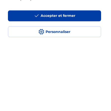
La téléassistance classique avec
Accepter et fermer
médaillon d’alarme qu’est ce que
c’est ?
Personnaliser
Comment fonctionne la
téléassistance classique ?
Comment est installée la
téléassistance classique ?
Localiser
Liste
Deux-Sèvres
NUEIL LES AUBIERS
NUEIL LES AUBIERS
Teleassistance