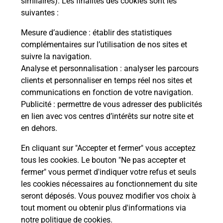
similaires). Les finalités des cookies sont les
suivantes :
che
Vous
de c
Mesure d’audience
: établir des statistiques
ux
télé
complémentaires sur l’utilisation de nos sites et
Post
suivre la navigation.
Analyse et personnalisation
: analyser les parcours
En
clients et personnaliser en temps réel nos sites et
Envoyer un colis
communications en fonction de votre navigation.
Publicité
: permettre de vous adresser des publicités
Vous souhaitez envoyer un colis depuis : NUEIL
en lien avec vos centres d’intérêts sur notre site et
LES AUBIERS (79250) ? Découvrez toutes les
en dehors.
solutions proposées par La Poste.
En cliquant sur "Accepter et fermer" vous acceptez
En savoir plus
tous les cookies. Le bouton "Ne pas accepter et
fermer" vous permet d'indiquer votre refus et seuls
les cookies nécessaires au fonctionnement du site
seront déposés. Vous pouvez modifier vos choix à
Questions fréquemment posées
tout moment ou obtenir plus d'informations via
notre politique de cookies
.