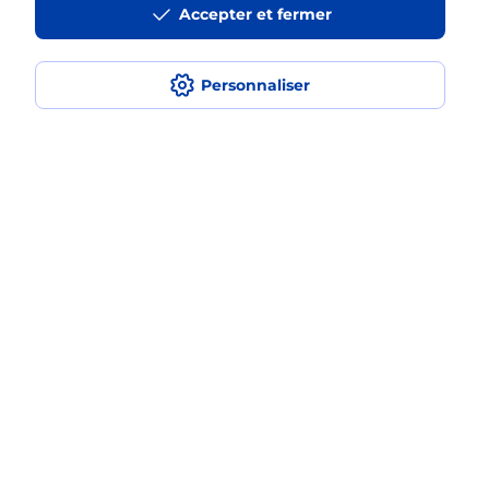
Accepter et fermer
La téléassistance classique avec
médaillon d’alarme qu’est ce que
c’est ?
Personnaliser
Comment fonctionne la
téléassistance classique ?
Comment est installée la
téléassistance classique ?
Localiser
Liste
Deux-Sèvres
L ABSIE
L ABSIE
Teleassistance
Plan du site