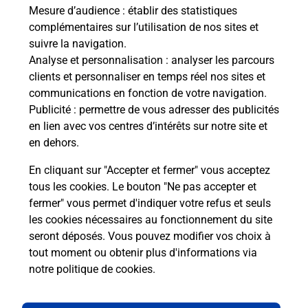
télé
Mesure d’audience
: établir des statistiques
de P
complémentaires sur l’utilisation de nos sites et
suivre la navigation.
En
Analyse et personnalisation
: analyser les parcours
clients et personnaliser en temps réel nos sites et
Acheter un iPhone neuf ou reconditionné
communications en fonction de votre navigation.
Publicité
: permettre de vous adresser des publicités
Vous recherchez un smartphone pas cher proche
en lien avec vos centres d’intérêts sur notre site et
de chez vous ? Découvrez notre offre de
en dehors.
téléphones iPhone Apple dans vos bureaux de
Poste à L ABSIE (79240) !
En cliquant sur "Accepter et fermer" vous acceptez
tous les cookies. Le bouton "Ne pas accepter et
En savoir plus
fermer" vous permet d'indiquer votre refus et seuls
les cookies nécessaires au fonctionnement du site
seront déposés. Vous pouvez modifier vos choix à
tout moment ou obtenir plus d'informations via
Questions fréquemment posées
notre politique de cookies
.