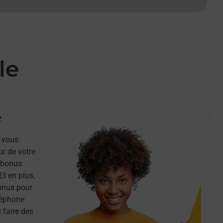
le
e
 vous
ur de votre
n bonus
Et en plus,
onus pour
léphone
 faire des