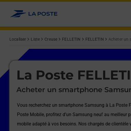
Le lien s'ouvre dans un nouvel onglet
Allez au contenu
Afficher ou masquer la réponse
Afficher ou masquer la réponse
Afficher ou masquer la réponse
Afficher ou masquer la réponse
Afficher ou masquer la réponse
Afficher ou masquer la réponse
Localiser
Liste
Creuse
FELLETIN
FELLETIN
Acheter un
Le lien s'ouvre dans un nouvel onglet
La Poste FELLET
Acheter un smartphone Samsu
Vous recherchez un smartphone Samsung à
La Poste 
Poste Mobile, profitez d’un Samsung neuf au meilleur pr
mobile adapté à vos besoins. Nos chargés de clientèl