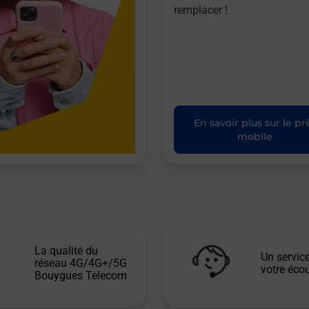
remplacer !
En savoir plus sur le pr
mobile
La qualité du
Un service
réseau 4G/4G+/5G
votre écou
Bouygues Telecom