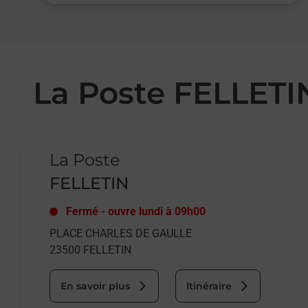
La Poste FELLETI
Le lien s'ouvre dans un nouvel onglet
La Poste
FELLETIN
Fermé
-
ouvre lundi à
09h00
PLACE CHARLES DE GAULLE
23500
FELLETIN
En savoir plus
Itinéraire