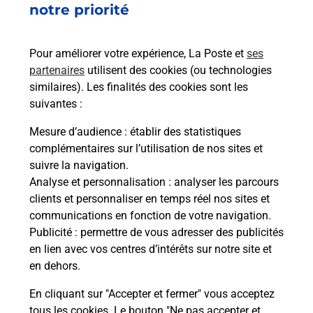
notre priorité
Vous
de c
télé
Pour améliorer votre expérience, La Poste et
ses
de P
partenaires
utilisent des cookies (ou technologies
similaires). Les finalités des cookies sont les
En
suivantes :
Acheter un iPhone neuf ou reconditionné
Mesure d’audience
: établir des statistiques
Vous recherchez un smartphone pas cher proche
complémentaires sur l’utilisation de nos sites et
de chez vous ? Découvrez notre offre de
suivre la navigation.
téléphones iPhone Apple dans vos bureaux de
Analyse et personnalisation
: analyser les parcours
Poste à BOUSSAC (23600) !
clients et personnaliser en temps réel nos sites et
communications en fonction de votre navigation.
En savoir plus
Publicité
: permettre de vous adresser des publicités
en lien avec vos centres d’intérêts sur notre site et
en dehors.
En cliquant sur "Accepter et fermer" vous acceptez
Questions fréquemment posées
tous les cookies. Le bouton "Ne pas accepter et