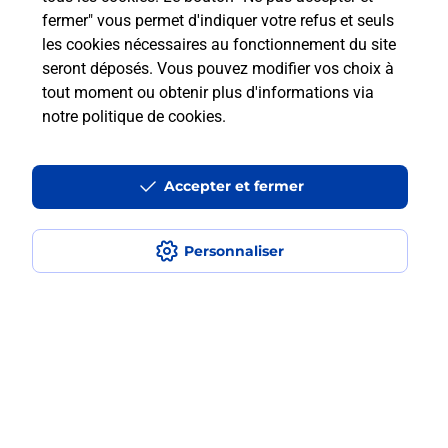
fermer" vous permet d'indiquer votre refus et seuls
les cookies nécessaires au fonctionnement du site
Comment retourner un colis acheté
seront déposés. Vous pouvez modifier vos choix à
en ligne depuis votre boîte aux lettres
tout moment ou obtenir plus d'informations via
?
notre politique de cookies
.
Comment envoyer un colis ou faire un
retour chez un e-commerçant sans se
Accepter et fermer
déplacer ?
Personnaliser
Envoyer un petit colis au meilleur
prix ?
Localiser
Liste
Creuse
BOUSSAC
BOUSSAC
Envoi de colis