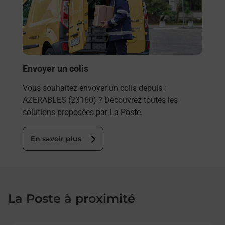
ez
de c
ste à
télé
de P
En
Envoyer un colis
Vous souhaitez envoyer un colis depuis :
AZERABLES (23160) ? Découvrez toutes les
solutions proposées par La Poste.
En savoir plus
La Poste à proximité