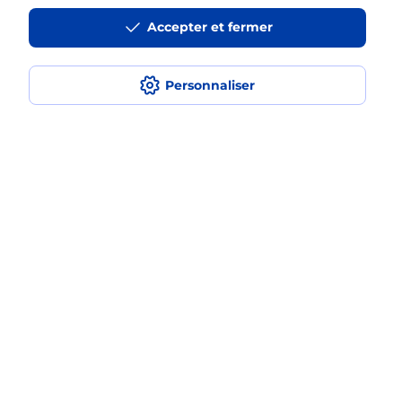
iPhone ?
Accepter et fermer
Personnaliser
Localiser
Liste
Creuse
AZERABLES
AZERABLES
Acheter un iPhone neuf ou reconditionné
Plan du site
Accessibilité : partiellement conforme
Conditions contractuelles
Mentions légales
Données personnelles et cookies