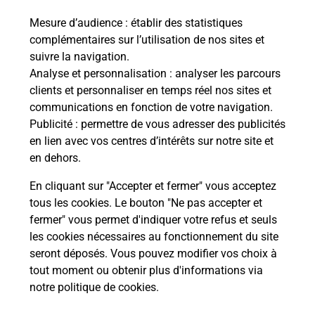
Mesure d’audience
: établir des statistiques
Quel réseau utilise La Poste Mobile ?
complémentaires sur l’utilisation de nos sites et
suivre la navigation.
Analyse et personnalisation
: analyser les parcours
Est-ce que je peux garder mon
clients et personnaliser en temps réel nos sites et
numéro de mobile gratuitement ?
communications en fonction de votre navigation.
Publicité
: permettre de vous adresser des publicités
Est-ce que je peux bénéficier de la 5G
en lien avec vos centres d’intérêts sur notre site et
avec La Poste Mobile ?
en dehors.
En cliquant sur "Accepter et fermer" vous acceptez
Est-ce que je peux utiliser mon forfait
à l’étranger avec La Poste Mobile ?
tous les cookies. Le bouton "Ne pas accepter et
fermer" vous permet d'indiquer votre refus et seuls
les cookies nécessaires au fonctionnement du site
Est-ce que je peux payer mon iPhone
seront déposés. Vous pouvez modifier vos choix à
en plusieurs fois avec La Poste Mobile
tout moment ou obtenir plus d'informations via
?
notre politique de cookies
.
Est-ce que je peux assurer mon