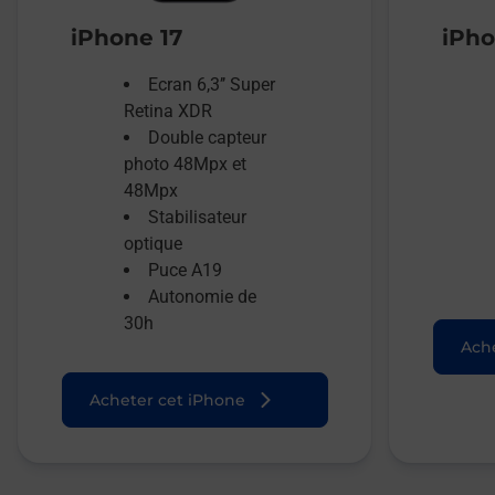
iPhone 17
iPho
Ecran 6,3’’ Super
Retina XDR
Double capteur
photo 48Mpx et
48Mpx
Stabilisateur
optique
Puce A19
Autonomie de
30h
Ache
Acheter cet iPhone