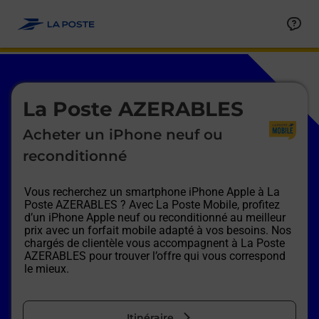
Le lien s'ouvre dans un nouvel onglet
Allez au contenu
Afficher ou masquer la réponse
Afficher ou masquer la réponse
Afficher ou masquer la réponse
Afficher ou masquer la réponse
Afficher ou masquer la réponse
Afficher ou masquer la réponse
Le lien s'ouvre dans un nouvel onglet
La Poste AZERABLES
Acheter un iPhone neuf ou
reconditionné
Vous recherchez un smartphone iPhone Apple à
La
Poste AZERABLES
? Avec La Poste Mobile, profitez
d’un iPhone Apple neuf ou reconditionné au meilleur
prix avec un forfait mobile adapté à vos besoins. Nos
chargés de clientèle vous accompagnent à
La Poste
AZERABLES
pour trouver l’offre qui vous correspond
le mieux.
Itinéraire