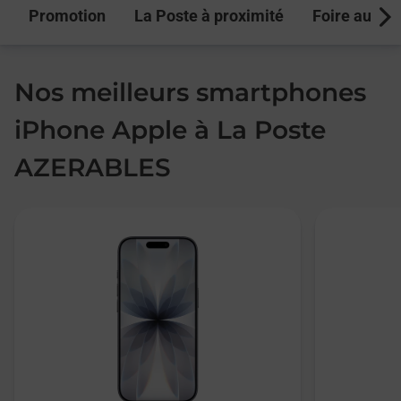
Promotion
La Poste à proximité
Foire aux q
Next
Nos meilleurs smartphones
iPhone Apple à La Poste
AZERABLES