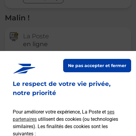
Malin !
La Poste
en ligne
Ouvert 24h/24
Ne pas accepter et fermer
En savoir plus
Le respect de votre vie privée,
notre priorité
Recherchez un autre point de contact
Pour améliorer votre expérience, La Poste et
ses
partenaires
utilisent des cookies (ou technologies
Questions fréquemment posées
similaires). Les finalités des cookies sont les
suivantes :