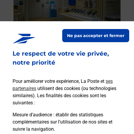
rieur
Vous
ez
de c
ste à
télé
de P
Ne pas accepter et fermer
En
Acheter un iPhone neuf ou reconditionné
Le respect de votre vie privée,
Vous recherchez un smartphone pas cher proche
notre priorité
de chez vous ? Découvrez notre offre de
téléphones iPhone Apple dans vos bureaux de
Poste à TREGUIER (22220) !
Pour améliorer votre expérience, La Poste et
ses
partenaires
utilisent des cookies (ou technologies
similaires). Les finalités des cookies sont les
En savoir plus
suivantes :
Mesure d’audience
: établir des statistiques
complémentaires sur l’utilisation de nos sites et
Questions fréquemment posées
suivre la navigation.