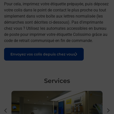
Pour cela, imprimez votre étiquette prépayée, puis déposez
votre colis dans le point de contact le plus proche ou tout
simplement dans votre boîte aux lettres normalisée (les
démarches sont décrites ci-dessous). Pas d'imprimante
chez vous ? Utilisez les automates accessibles en bureau
de poste pour imprimer votre étiquette Colissimo grâce au
code de retrait communiqué en fin de commande.
Le lien s'ouvre dans un nouvel onglet
Envoyez vos colis depuis chez vous
Services
En savoir plus
En sa
Ach
dent
sui