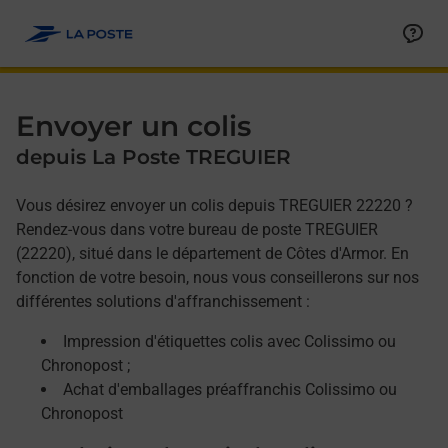
Allez au contenu
Afficher ou masquer la réponse
Afficher ou masquer la réponse
Afficher ou masquer la réponse
Envoyer un colis
depuis La Poste TREGUIER
Vous désirez envoyer un colis depuis TREGUIER 22220 ?
Rendez-vous dans votre bureau de poste TREGUIER
(22220), situé dans le département de Côtes d'Armor. En
fonction de votre besoin, nous vous conseillerons sur nos
différentes solutions d'affranchissement :
Impression d'étiquettes colis avec Colissimo ou
Chronopost ;
Achat d'emballages préaffranchis Colissimo ou
Chronopost