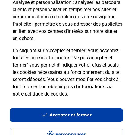
Analyse et personnalisation
: analyser les parcours
clients et personnaliser en temps réel nos sites et
communications en fonction de votre navigation.
Comment retourner un colis acheté
Publicité
: permettre de vous adresser des publicités
en ligne depuis votre boîte aux lettres
en lien avec vos centres d’intérêts sur notre site et
?
en dehors.
Comment envoyer un colis ou faire un
En cliquant sur "Accepter et fermer" vous acceptez
retour chez un e-commerçant sans se
tous les cookies. Le bouton "Ne pas accepter et
déplacer ?
fermer" vous permet d'indiquer votre refus et seuls
les cookies nécessaires au fonctionnement du site
seront déposés. Vous pouvez modifier vos choix à
Envoyer un petit colis au meilleur
tout moment ou obtenir plus d'informations via
prix ?
notre politique de cookies
.
Localiser
Liste
Côtes d'Armor
TREGUIER
TREGUIER
Accepter et fermer
Envoi de colis
Personnaliser