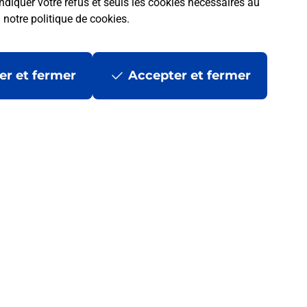
ndiquer votre refus et seuls les cookies nécessaires au
a
notre politique de cookies
.
er et fermer
Accepter et fermer
 la Poste ?