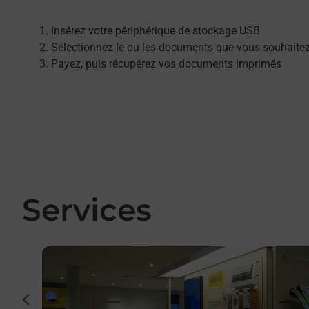
Insérez votre périphérique de stockage USB
Sélectionnez le ou les documents que vous souhaite
Payez, puis récupérez vos documents imprimés
Services
En savoir plus
int
cédent
a