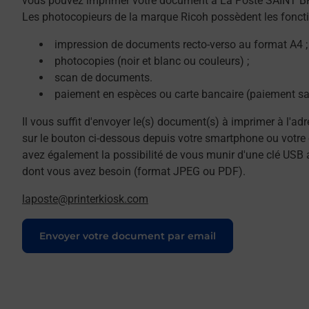
vous pouvez imprimer votre document à La Poste SAINT 
Les photocopieurs de la marque Ricoh possèdent les foncti
impression de documents recto-verso au format A4 ;
photocopies (noir et blanc ou couleurs) ;
scan de documents.
paiement en espèces ou carte bancaire (paiement sa
Il vous suffit d'envoyer le(s) document(s) à imprimer à l'ad
sur le bouton ci-dessous depuis votre smartphone ou votre 
avez également la possibilité de vous munir d'une clé USB 
dont vous avez besoin (format JPEG ou PDF).
laposte@printerkiosk.com
Le lien s'ouvre dans un nouvel onglet
Envoyer votre document par email