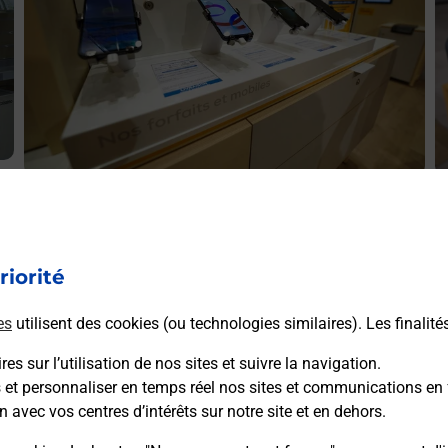
Acheter un smartphone Samsung
P
ez
Vous recherchez un smartphone pas cher proche de chez
V
le
vous ? Découvrez notre offre de téléphones mobiles
R
riorité
Samsung dans vos bureaux de Poste à SAINT BRIEUC
v
RESISTANCE (22000) !
es
utilisent des cookies (ou technologies similaires). Les finalité
es sur l’utilisation de nos sites et suivre la navigation.
En savoir plus
s et personnaliser en temps réel nos sites et communications en 
n avec vos centres d’intérêts sur notre site et en dehors.