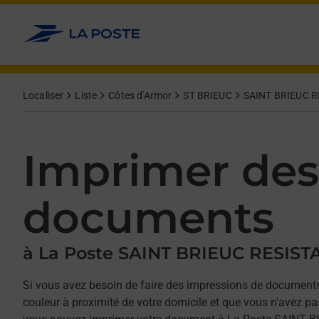
Allez au contenu
Afficher ou masquer la réponse
Afficher ou masquer la réponse
Afficher ou masquer la réponse
Afficher ou masquer la réponse
Localiser
Liste
Côtes d'Armor
ST BRIEUC
SAINT BRIEUC 
Imprimer des
documents
à La Poste SAINT BRIEUC RESIS
Si vous avez besoin de faire des impressions de documents
couleur à proximité de votre domicile et que vous n'avez p