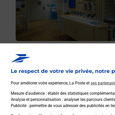
Acheter un iPhone neuf ou reconditionné
Vous recherchez un smartphone pas cher proche de ch
vous ? Découvrez notre offre de téléphones iPhone App
dans vos bureaux de Poste à SAINT BRIEUC
Le respect de votre vie privée, notre p
RESISTANCE (22000) !
Pour améliorer votre expérience, La Poste et
ses partenair
En savoir plus
Mesure d’audience
: établir des statistiques complémentair
Analyse et personnalisation
: analyser les parcours client
Publicité
: permettre de vous adresser des publicités en lie