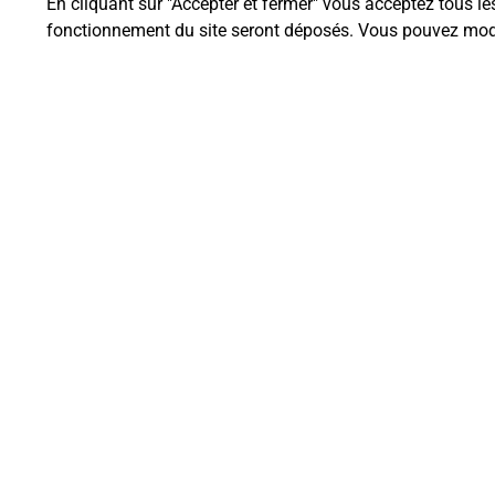
En cliquant sur "Accepter et fermer" vous acceptez tous le
fonctionnement du site seront déposés. Vous pouvez modi
Questions fréque
Quel est le prix d’une impression
Où imprimer des documents auto
Comment faire des impressions 
Quels sont les documents et les f