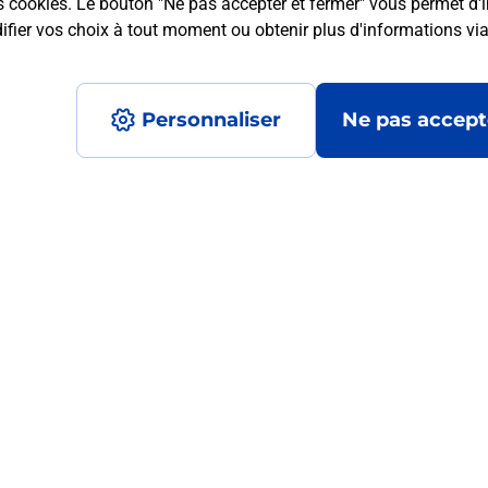
s cookies. Le bouton "Ne pas accepter et fermer" vous permet d'i
fier vos choix à tout moment ou obtenir plus d'informations vi
mment posées
Personnaliser
Ne pas accept
 ?
ur de moi ?
?
ormats qu'il est possible d'imprimer à