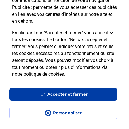
communications en fonction de votre navigation.
Questions fréquemment posées
Publicité
: permettre de vous adresser des publicités
en lien avec vos centres d’intérêts sur notre site et
en dehors.
Quel réseau utilise La Poste Mobile ?
En cliquant sur "Accepter et fermer" vous acceptez
tous les cookies. Le bouton "Ne pas accepter et
Est-ce que je peux garder mon
fermer" vous permet d'indiquer votre refus et seuls
numéro de mobile gratuitement ?
les cookies nécessaires au fonctionnement du site
seront déposés. Vous pouvez modifier vos choix à
Est-ce que je peux bénéficier de la 5G
tout moment ou obtenir plus d'informations via
avec La Poste Mobile ?
notre politique de cookies
.
Est-ce que je peux utiliser mon forfait
à l’étranger avec La Poste Mobile ?
Accepter et fermer
Est-ce que je peux payer mon iPhone
Personnaliser
en plusieurs fois avec La Poste Mobile
?