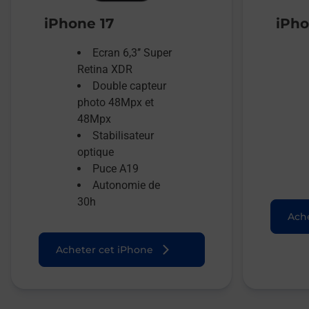
iPhone 17
iPho
Ecran 6,3’’ Super
Retina XDR
Double capteur
photo 48Mpx et
48Mpx
Stabilisateur
optique
Puce A19
Autonomie de
30h
Ache
Acheter cet iPhone