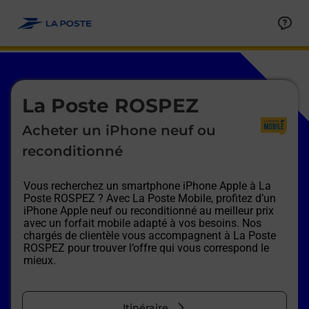
Le lien s'ouvre dans un nouvel onglet
Allez au contenu
Afficher ou masquer la réponse
Afficher ou masquer la réponse
Afficher ou masquer la réponse
Afficher ou masquer la réponse
Afficher ou masquer la réponse
Afficher ou masquer la réponse
Le lien s'ouvre dans un nouvel onglet
La Poste ROSPEZ
Acheter un iPhone neuf ou
reconditionné
Vous recherchez un smartphone iPhone Apple à
La
Poste ROSPEZ
? Avec La Poste Mobile, profitez d’un
iPhone Apple neuf ou reconditionné au meilleur prix
avec un forfait mobile adapté à vos besoins. Nos
chargés de clientèle vous accompagnent à
La Poste
ROSPEZ
pour trouver l’offre qui vous correspond le
mieux.
Itinéraire