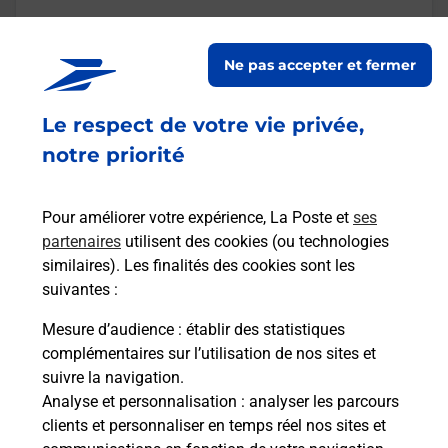
En savoir plus
Ne pas accepter et fermer
Malin !
Le respect de votre vie privée,
notre priorité
La Poste
en ligne
Pour améliorer votre expérience, La Poste et
ses
Ouvert 24h/24
partenaires
utilisent des cookies (ou technologies
similaires). Les finalités des cookies sont les
En savoir plus
suivantes :
Mesure d’audience
: établir des statistiques
Recherchez un autre point de contact
complémentaires sur l’utilisation de nos sites et
suivre la navigation.
Analyse et personnalisation
: analyser les parcours
clients et personnaliser en temps réel nos sites et