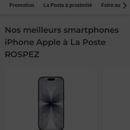
Promotion
La Poste à proximité
Foire aux q
Next
Nos meilleurs smartphones
iPhone Apple à La Poste
ROSPEZ