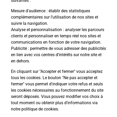
suivantes :
che
Vous
de c
Mesure d’audience
: établir des statistiques
ux
télé
complémentaires sur l’utilisation de nos sites et
Post
suivre la navigation.
Analyse et personnalisation
: analyser les parcours
En
clients et personnaliser en temps réel nos sites et
Envoyer un colis
communications en fonction de votre navigation.
Publicité
: permettre de vous adresser des publicités
Vous souhaitez envoyer un colis depuis :
en lien avec vos centres d’intérêts sur notre site et
PLOUFRAGAN (22440) ? Découvrez toutes les
en dehors.
solutions proposées par La Poste.
En cliquant sur "Accepter et fermer" vous acceptez
En savoir plus
tous les cookies. Le bouton "Ne pas accepter et
fermer" vous permet d'indiquer votre refus et seuls
les cookies nécessaires au fonctionnement du site
seront déposés. Vous pouvez modifier vos choix à
Questions fréquemment posées
tout moment ou obtenir plus d'informations via
notre politique de cookies
.