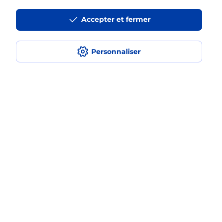
La téléassistance classique avec
Accepter et fermer
médaillon d’alarme qu’est ce que
c’est ?
Personnaliser
Comment fonctionne la
téléassistance classique ?
Comment est installée la
téléassistance classique ?
Localiser
Liste
Côtes d'Armor
PLOUFRAGAN
PLOUFRAGAN
Teleassistance