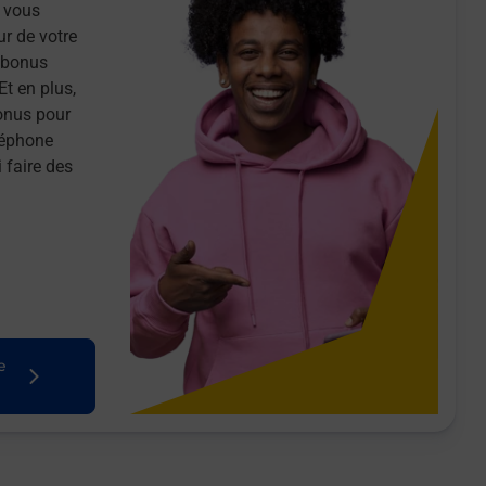
 vous
ur de votre
n bonus
Et en plus,
onus pour
léphone
 faire des
e