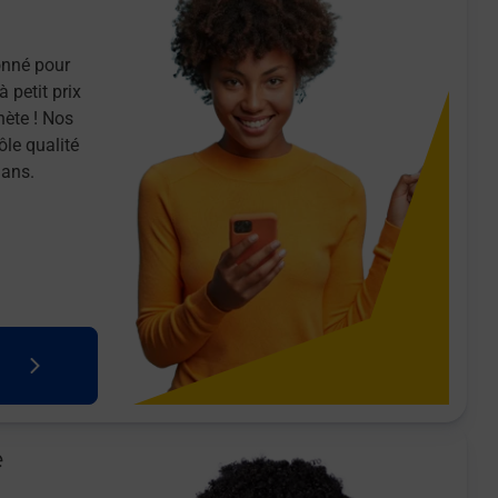
onné pour
 petit prix
nète ! Nos
ôle qualité
 ans.
e