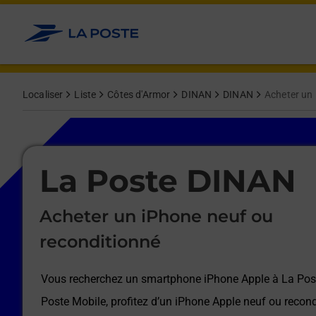
Le lien s'ouvre dans un nouvel onglet
Allez au contenu
Afficher ou masquer la réponse
Afficher ou masquer la réponse
Afficher ou masquer la réponse
Afficher ou masquer la réponse
Afficher ou masquer la réponse
Afficher ou masquer la réponse
Localiser
Liste
Côtes d'Armor
DINAN
DINAN
Acheter un 
Le lien s'ouvre dans un nouvel onglet
La Poste DINAN
Acheter un iPhone neuf ou
reconditionné
Vous recherchez un smartphone iPhone Apple à
La Pos
Poste Mobile, profitez d’un iPhone Apple neuf ou recond