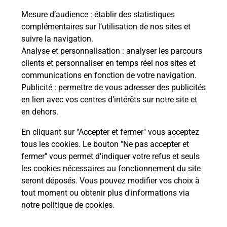
LONGVIC
Mesure d’audience
: établir des statistiques
complémentaires sur l’utilisation de nos sites et
Fermé
-
ouvre lundi à
14h00
suivre la navigation.
1 RUE ROLAND DORGELES
Analyse et personnalisation
: analyser les parcours
21600
LONGVIC
clients et personnaliser en temps réel nos sites et
communications en fonction de votre navigation.
En savoir plus
Publicité
: permettre de vous adresser des publicités
en lien avec vos centres d’intérêts sur notre site et
en dehors.
Malin !
En cliquant sur "Accepter et fermer" vous acceptez
tous les cookies. Le bouton "Ne pas accepter et
La Poste
fermer" vous permet d'indiquer votre refus et seuls
en ligne
les cookies nécessaires au fonctionnement du site
seront déposés. Vous pouvez modifier vos choix à
Ouvert 24h/24
tout moment ou obtenir plus d'informations via
notre politique de cookies
.
En savoir plus