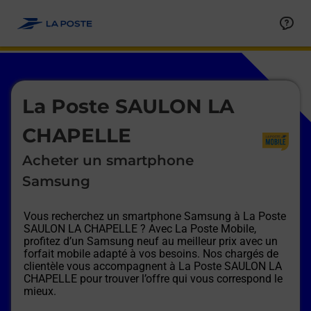
Le lien s'ouvre dans un nouvel onglet
Allez au contenu
Afficher ou masquer la réponse
Afficher ou masquer la réponse
Afficher ou masquer la réponse
Afficher ou masquer la réponse
Afficher ou masquer la réponse
Afficher ou masquer la réponse
Le lien s'ouvre dans un nouvel onglet
La Poste SAULON LA
CHAPELLE
Acheter un smartphone
Samsung
Vous recherchez un smartphone Samsung à
La Poste
SAULON LA CHAPELLE
? Avec La Poste Mobile,
profitez d’un Samsung neuf au meilleur prix avec un
forfait mobile adapté à vos besoins. Nos chargés de
clientèle vous accompagnent à
La Poste SAULON LA
CHAPELLE
pour trouver l’offre qui vous correspond le
mieux.