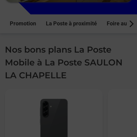
Promotion
La Poste à proximité
Foire aux q
Next
Nos bons plans La Poste
Mobile à La Poste SAULON
LA CHAPELLE