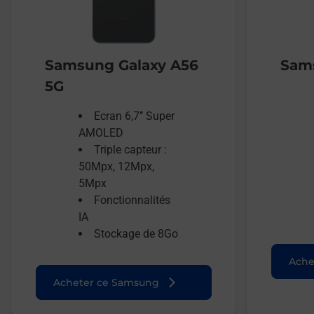
Samsung Galaxy A56
Sams
5G
Ecran 6,7’’ Super
AMOLED
Triple capteur :
50Mpx, 12Mpx,
5Mpx
Fonctionnalités
IA
Stockage de 8Go
Ache
Acheter ce Samsung