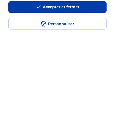
Accepter et fermer
Recherchez un autre point de contact
Personnaliser
Questions fréquemment posées
Quel réseau utilise La Poste Mobile ?
Est-ce que je peux garder mon
numéro de mobile gratuitement ?
Est-ce que je peux bénéficier de la 5G
avec La Poste Mobile ?
Est-ce que je peux utiliser mon forfait