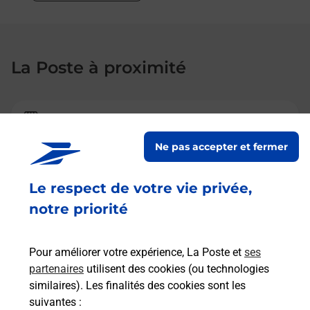
La Poste à proximité
La Poste
GEVREY CHAMBERTIN
Ne pas accepter et fermer
Fermé
-
ouvre mardi à
09h00
Le respect de votre vie privée,
23 AVENUE DE LA GARE
notre priorité
ESPACE LEOPOLD
21220
GEVREY CHAMBERTIN
Pour améliorer votre expérience, La Poste et
ses
En savoir plus
partenaires
utilisent des cookies (ou technologies
similaires). Les finalités des cookies sont les
suivantes :
La Poste