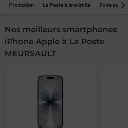
Promotion
La Poste à proximité
Foire aux q
Next
Nos meilleurs smartphones
iPhone Apple à La Poste
MEURSAULT