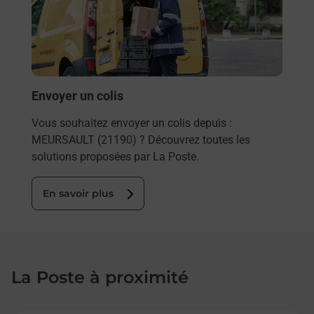
ez
de c
ste à
télé
de P
En
Envoyer un colis
Vous souhaitez envoyer un colis depuis :
MEURSAULT (21190) ? Découvrez toutes les
solutions proposées par La Poste.
En savoir plus
La Poste à proximité