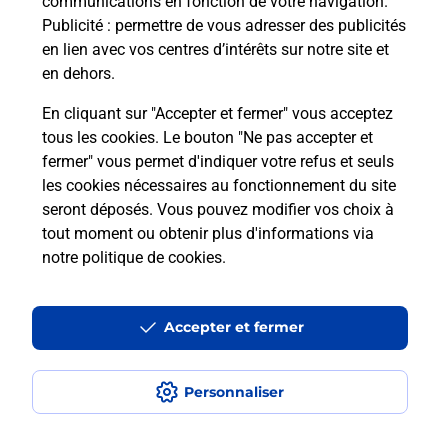
communications en fonction de votre navigation.
Publicité
: permettre de vous adresser des publicités
en lien avec vos centres d’intérêts sur notre site et
Quel réseau utilise La Poste Mobile ?
en dehors.
Est-ce que je peux garder mon
En cliquant sur "Accepter et fermer" vous acceptez
numéro de mobile gratuitement ?
tous les cookies. Le bouton "Ne pas accepter et
fermer" vous permet d'indiquer votre refus et seuls
les cookies nécessaires au fonctionnement du site
Est-ce que je peux bénéficier de la 5G
avec La Poste Mobile ?
seront déposés. Vous pouvez modifier vos choix à
tout moment ou obtenir plus d'informations via
notre politique de cookies
.
Est-ce que je peux utiliser mon forfait
à l’étranger avec La Poste Mobile ?
Accepter et fermer
Est-ce que je peux payer mon iPhone
en plusieurs fois avec La Poste Mobile
?
Personnaliser
Est-ce que je peux assurer mon