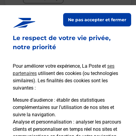
Malin !
Ne pas accepter et fermer
La Poste
Le respect de votre vie privée,
en ligne
notre priorité
Ouvert 24h/24
Pour améliorer votre expérience, La Poste et
ses
En savoir plus
partenaires
utilisent des cookies (ou technologies
similaires). Les finalités des cookies sont les
suivantes :
Recherchez un autre point de contact
Mesure d’audience
: établir des statistiques
complémentaires sur l’utilisation de nos sites et
suivre la navigation.
Analyse et personnalisation
: analyser les parcours
Questions fréquemment posées
clients et personnaliser en temps réel nos sites et