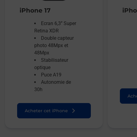
iPhone 17
iPho
Ecran 6,3’’ Super
Retina XDR
Double capteur
photo 48Mpx et
48Mpx
Stabilisateur
optique
Puce A19
Autonomie de
30h
Ache
Acheter cet iPhone