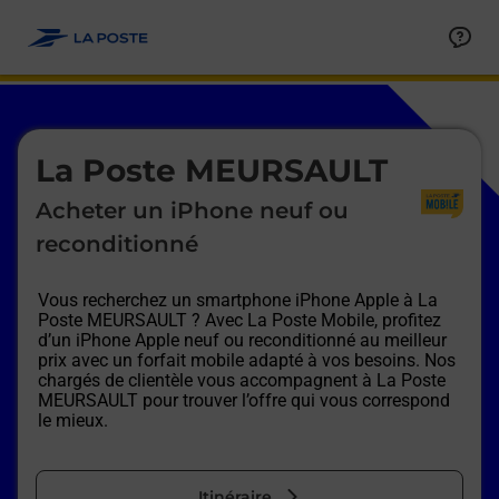
Le lien s'ouvre dans un nouvel onglet
Allez au contenu
Afficher ou masquer la réponse
Afficher ou masquer la réponse
Afficher ou masquer la réponse
Afficher ou masquer la réponse
Afficher ou masquer la réponse
Afficher ou masquer la réponse
Le lien s'ouvre dans un nouvel onglet
La Poste MEURSAULT
Acheter un iPhone neuf ou
reconditionné
Vous recherchez un smartphone iPhone Apple à
La
Poste MEURSAULT
? Avec La Poste Mobile, profitez
d’un iPhone Apple neuf ou reconditionné au meilleur
prix avec un forfait mobile adapté à vos besoins. Nos
chargés de clientèle vous accompagnent à
La Poste
MEURSAULT
pour trouver l’offre qui vous correspond
le mieux.
Itinéraire