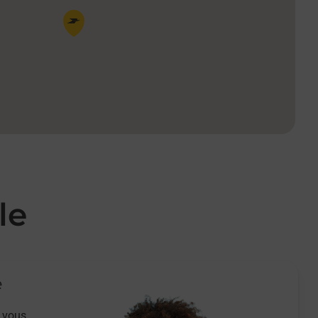
Pin de la carte
le
e
 vous