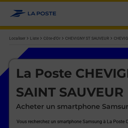
Le lien s'ouvre dans un nouvel onglet
Allez au contenu
Afficher ou masquer la réponse
Afficher ou masquer la réponse
Afficher ou masquer la réponse
Afficher ou masquer la réponse
Afficher ou masquer la réponse
Afficher ou masquer la réponse
Localiser
Liste
Côte-d'Or
CHEVIGNY ST SAUVEUR
CHEVIG
Le lien s'ouvre dans un nouvel onglet
La Poste CHEVI
SAINT SAUVEUR
Acheter un smartphone Samsu
Vous recherchez un smartphone Samsung à
La Poste