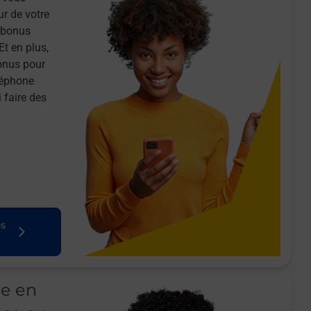
ur de votre
n bonus
Et en plus,
onus pour
léphone
 faire des
us
le en