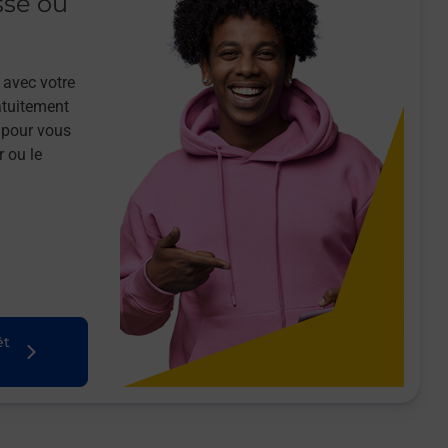
sse ou
 avec votre
atuitement
 pour vous
r ou le
êt