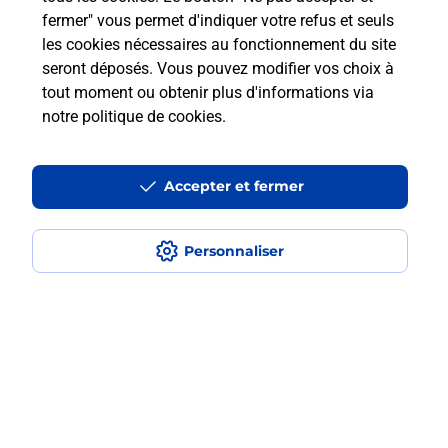
fermer" vous permet d'indiquer votre refus et seuls
les cookies nécessaires au fonctionnement du site
Comment retourner un colis acheté
seront déposés. Vous pouvez modifier vos choix à
en ligne depuis votre boîte aux lettres
tout moment ou obtenir plus d'informations via
?
notre politique de cookies
.
Comment envoyer un colis ou faire un
retour chez un e-commerçant sans se
Accepter et fermer
déplacer ?
Personnaliser
Envoyer un petit colis au meilleur
prix ?
Localiser
Liste
Corse-du-Sud
SOTTA
SOTTA
Envoi de colis