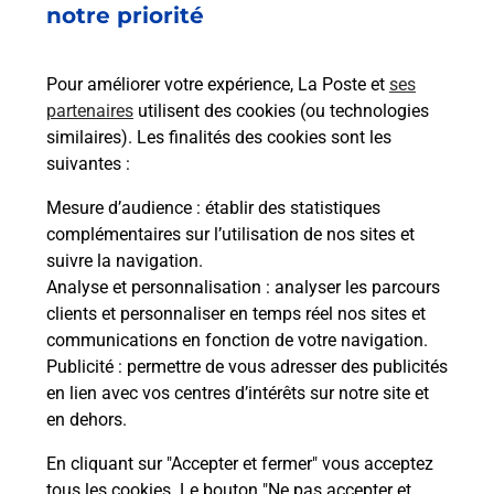
notre priorité
rieur
de c
ez
télé
ste à
de P
Pour améliorer votre expérience, La Poste et
ses
partenaires
utilisent des cookies (ou technologies
En
similaires). Les finalités des cookies sont les
suivantes :
Acheter un iPhone neuf ou reconditionné
Mesure d’audience
: établir des statistiques
Vous recherchez un smartphone pas cher proche
complémentaires sur l’utilisation de nos sites et
de chez vous ? Découvrez notre offre de
suivre la navigation.
téléphones iPhone Apple dans vos bureaux de
Analyse et personnalisation
: analyser les parcours
Poste à SOTTA (20146) !
clients et personnaliser en temps réel nos sites et
communications en fonction de votre navigation.
En savoir plus
Publicité
: permettre de vous adresser des publicités
en lien avec vos centres d’intérêts sur notre site et
en dehors.
En cliquant sur "Accepter et fermer" vous acceptez
Questions fréquemment posées
tous les cookies. Le bouton "Ne pas accepter et