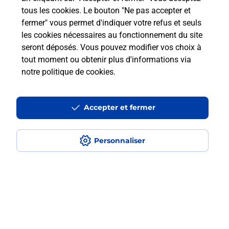
Questions fréquemment posées
tous les cookies. Le bouton "Ne pas accepter et
fermer" vous permet d'indiquer votre refus et seuls
les cookies nécessaires au fonctionnement du site
Comment retourner un colis acheté
seront déposés. Vous pouvez modifier vos choix à
en ligne depuis votre boîte aux lettres
tout moment ou obtenir plus d'informations via
?
notre politique de cookies
.
Comment envoyer un colis ou faire un
retour chez un e-commerçant sans se
Accepter et fermer
déplacer ?
Personnaliser
Envoyer un petit colis au meilleur
prix ?
Localiser
Liste
Corse-du-Sud
OTA
OTA PORTO
Envoi de colis