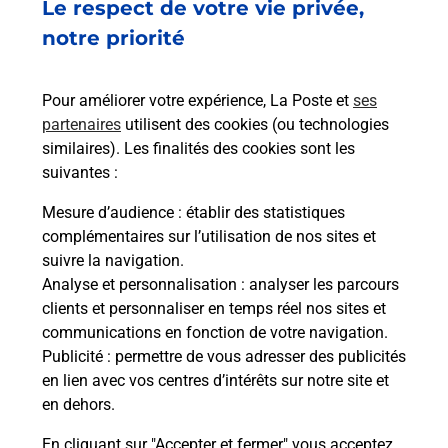
Le respect de votre vie privée,
Ach
dent
sui
notre priorité
rieur
Vous
ez
de c
ste à
télé
Pour améliorer votre expérience, La Poste et
ses
de P
partenaires
utilisent des cookies (ou technologies
similaires). Les finalités des cookies sont les
En
suivantes :
Acheter un iPhone neuf ou reconditionné
Mesure d’audience
: établir des statistiques
Vous recherchez un smartphone pas cher proche
complémentaires sur l’utilisation de nos sites et
de chez vous ? Découvrez notre offre de
suivre la navigation.
téléphones iPhone Apple dans vos bureaux de
Analyse et personnalisation
: analyser les parcours
Poste à OTA PORTO (20150) !
clients et personnaliser en temps réel nos sites et
communications en fonction de votre navigation.
En savoir plus
Publicité
: permettre de vous adresser des publicités
en lien avec vos centres d’intérêts sur notre site et
en dehors.
En cliquant sur "Accepter et fermer" vous acceptez