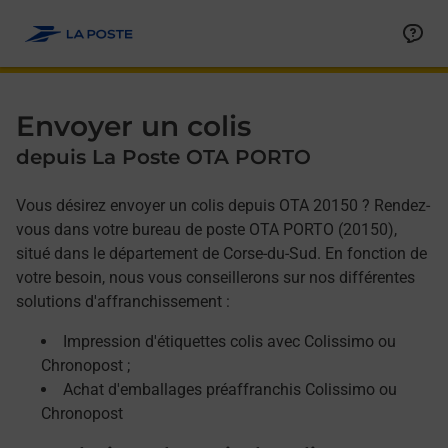
Allez au contenu
Afficher ou masquer la réponse
Afficher ou masquer la réponse
Afficher ou masquer la réponse
Envoyer un colis
depuis La Poste OTA PORTO
Vous désirez envoyer un colis depuis OTA 20150 ? Rendez-
vous dans votre bureau de poste OTA PORTO (20150),
situé dans le département de Corse-du-Sud. En fonction de
votre besoin, nous vous conseillerons sur nos différentes
solutions d'affranchissement :
Impression d'étiquettes colis avec Colissimo ou
Chronopost ;
Achat d'emballages préaffranchis Colissimo ou
Chronopost