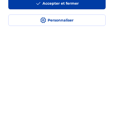
Accepter et fermer
médaillon d’alarme qu’est ce que
c’est ?
Personnaliser
Comment fonctionne la
téléassistance classique ?
Comment est installée la
téléassistance classique ?
Localiser
Liste
Corrèze
TULLE
TULLE SOUILHAC
Teleassistance
Plan du site