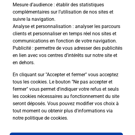
de c
Mesure d’audience
: établir des statistiques
télé
complémentaires sur l’utilisation de nos sites et
Post
suivre la navigation.
Analyse et personnalisation
: analyser les parcours
En
clients et personnaliser en temps réel nos sites et
Envoyer un colis
communications en fonction de votre navigation.
Publicité
: permettre de vous adresser des publicités
Vous souhaitez envoyer un colis depuis : TULLE
en lien avec vos centres d’intérêts sur notre site et
SOUILHAC (19000) ? Découvrez toutes les
en dehors.
solutions proposées par La Poste.
En cliquant sur "Accepter et fermer" vous acceptez
En savoir plus
tous les cookies. Le bouton "Ne pas accepter et
fermer" vous permet d'indiquer votre refus et seuls
les cookies nécessaires au fonctionnement du site
seront déposés. Vous pouvez modifier vos choix à
Questions fréquemment posées
tout moment ou obtenir plus d'informations via
notre politique de cookies
.
La téléassistance classique avec