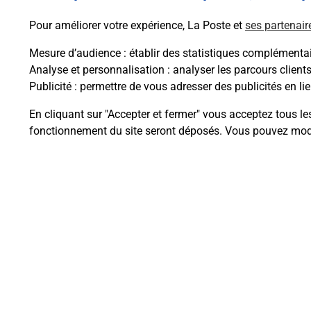
En savoir plus
Pour améliorer votre expérience, La Poste et
ses partenair
Mesure d’audience
: établir des statistiques complémentair
Analyse et personnalisation
: analyser les parcours client
Publicité
: permettre de vous adresser des publicités en lie
Questions fréque
En cliquant sur "Accepter et fermer" vous acceptez tous le
fonctionnement du site seront déposés. Vous pouvez modi
Comment retourner un colis achet
Comment envoyer un colis ou fai
Envoyer un petit colis au meilleur