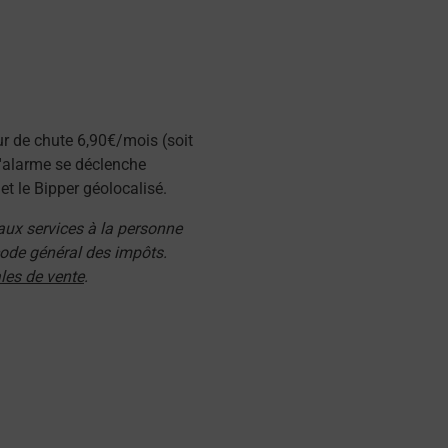
ur de chute 6,90€/mois (soit
l'alarme se déclenche
t le Bipper géolocalisé.
 aux services à la personne
 code général des impôts.
les de vente
.