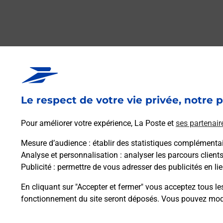
Questions fréque
Le respect de votre vie privée, notre p
La téléassistance classique avec 
Pour améliorer votre expérience, La Poste et
ses partenair
Comment fonctionne la téléassis
Mesure d’audience
: établir des statistiques complémentair
Analyse et personnalisation
: analyser les parcours client
Publicité
: permettre de vous adresser des publicités en lie
Comment est installée la téléassi
En cliquant sur "Accepter et fermer" vous acceptez tous le
fonctionnement du site seront déposés. Vous pouvez modi