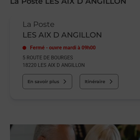
La Poste LES AIX D ANGILLON
Le lien s'ouvre dans un nouvel onglet
La Poste
LES AIX D ANGILLON
Fermé
-
ouvre mardi à
09h00
5 ROUTE DE BOURGES
18220
LES AIX D ANGILLON
En savoir plus
Itinéraire