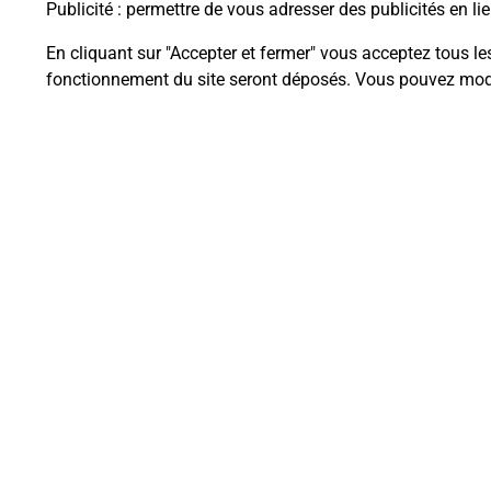
Publicité
: permettre de vous adresser des publicités en lie
En cliquant sur "Accepter et fermer" vous acceptez tous le
fonctionnement du site seront déposés. Vous pouvez modi
Questions fréque
La téléassistance classique avec 
Comment fonctionne la téléassis
Comment est installée la téléassi