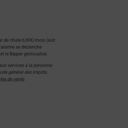
ur de chute 6,90€/mois (soit
l'alarme se déclenche
t le Bipper géolocalisé.
 aux services à la personne
 code général des impôts.
les de vente
.