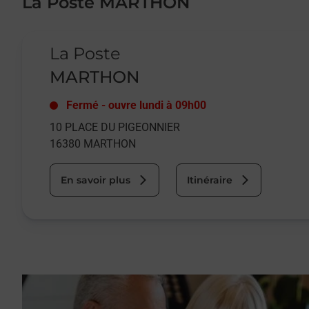
La Poste MARTHON
Le lien s'ouvre dans un nouvel onglet
La Poste
MARTHON
Fermé
-
ouvre lundi à
09h00
10 PLACE DU PIGEONNIER
16380
MARTHON
En savoir plus
Itinéraire