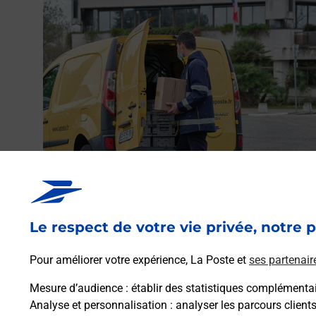
Envoyer un colis
Vous souhaitez envoyer un colis depuis : MARTHON
(16380) ? Découvrez toutes les solutions proposées pa
Le respect de votre vie privée, notre p
La Poste.
Pour améliorer votre expérience, La Poste et
ses partenair
En savoir plus
Mesure d’audience
: établir des statistiques complémentair
Analyse et personnalisation
: analyser les parcours client