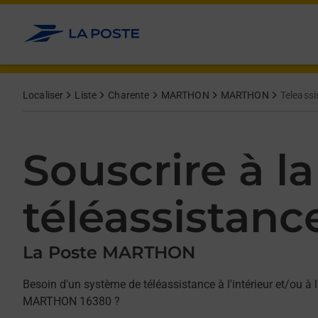
Allez au contenu
Afficher ou masquer la réponse
Afficher ou masquer la réponse
Afficher ou masquer la réponse
Localiser
Liste
Charente
MARTHON
MARTHON
Teleass
Souscrire à la
téléassistanc
La Poste MARTHON
Besoin d'un système de téléassistance à l'intérieur et/ou à l
MARTHON 16380 ?