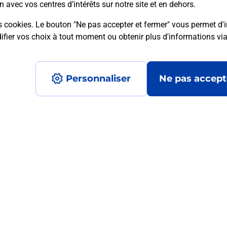
n avec vos centres d’intérêts sur notre site et en dehors.
s cookies. Le bouton "Ne pas accepter et fermer" vous permet d'i
fier vos choix à tout moment ou obtenir plus d'informations vi
mment posées
Personnaliser
Ne pas accept
médaillon d’alarme qu’est ce que c’est
tance classique ?
stance classique ?