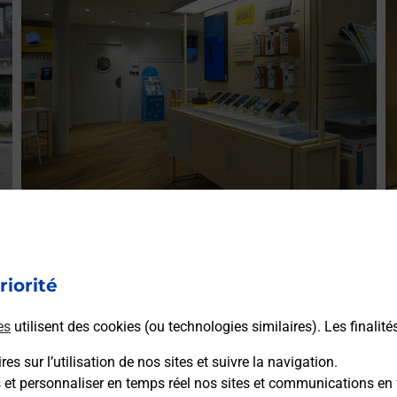
Acheter un iPhone neuf ou reconditionné
A
Vous recherchez un smartphone pas cher proche de chez
V
r
vous ? Découvrez notre offre de téléphones iPhone Apple
riorité
v
dans vos bureaux de Poste à MARTHON (16380) !
S
es
utilisent des cookies (ou technologies similaires). Les finalité
(
En savoir plus
es sur l’utilisation de nos sites et suivre la navigation.
s et personnaliser en temps réel nos sites et communications en 